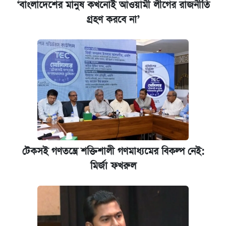
‘বাংলাদেশের মানুষ কখনোই আওয়ামী লীগের রাজনীতি
গ্রহণ করবে না’
টেকসই গণতন্ত্রে শক্তিশালী গণমাধ্যমের বিকল্প নেই:
মির্জা ফখরুল