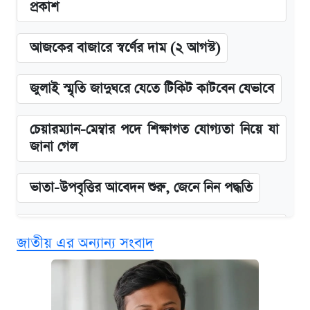
প্রকাশ
আজকের বাজারে স্বর্ণের দাম (২ আগস্ট)
জুলাই স্মৃতি জাদুঘরে যেতে টিকিট কাটবেন যেভাবে
চেয়ারম্যান-মেম্বার পদে শিক্ষাগত যোগ্যতা নিয়ে যা
জানা গেল
ভাতা-উপবৃত্তির আবেদন শুরু, জেনে নিন পদ্ধতি
‘গুলশানের চামেলি’ তে যৌনকর্মীর দালাল অ্যাডলফ
জাতীয় এর অন্যান্য সংবাদ
খান
কবে শুরু হচ্ছে ঢাবির ভর্তি আবেদন, জানাল কর্তৃপক্ষ