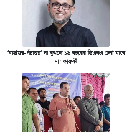
কবে শুরু হচ্ছে ঢাবির ভর্তি আবেদন, জানাল কর্তৃপক্ষ
‘বাহাত্তর-পঁচাত্তর’ না বুঝলে ১৬ বছরের ডিএনএ চেনা যাবে
না: ফারুকী