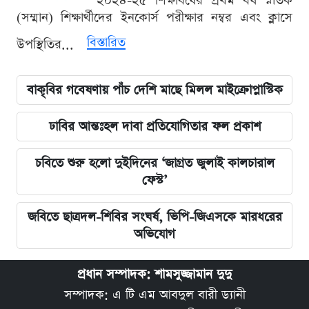
২০২৪-২৫ শিক্ষাবর্ষের প্রথম বর্ষ স্নাতক
(সম্মান) শিক্ষার্থীদের ইনকোর্স পরীক্ষার নম্বর এবং ক্লাসে
বিস্তারিত
উপস্থিতির...
বাকৃবির গবেষণায় পাঁচ দেশি মাছে মিলল মাইক্রোপ্লাস্টিক
ঢাবির আন্তঃহল দাবা প্রতিযোগিতার ফল প্রকাশ
চবিতে শুরু হলো দুইদিনের ‘জাগ্রত জুলাই কালচারাল
ফেস্ট’
জবিতে ছাত্রদল-শিবির সংঘর্ষ, ভিপি-জিএসকে মারধরের
অভিযোগ
প্রধান সম্পাদক: শামসুজ্জামান দুদু
সম্পাদক: এ টি এম আবদুল বারী ড্যানী