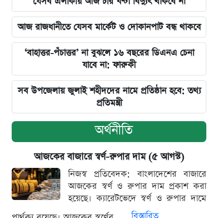
যেসব এলাকায় আজ চার ঘণ্টা বিদ্যুৎ থাকবে না
আজ রাজধানীতে যেসব মার্কেট ও দোকানপাট বন্ধ থাকবে
‘বাহাত্তর-পঁচাত্তর’ না বুঝলে ১৬ বছরের ডিএনএ চেনা
যাবে না: ফারুকী
সব উপজেলায় জুলাই শহীদদের নামে প্রতিষ্ঠান হবে: তথ্য
প্রতিমন্ত্রী
অর্থনীতি
আজকের বাজারে স্বর্ণ-রুপার দাম (৫ আগস্ট)
নিজস্ব প্রতিবেদক: বাংলাদেশের বাজারে
আজকের স্বর্ণ ও রুপার দাম প্রকাশ করা
হয়েছে। ক্যারেটভেদে স্বর্ণ ও রুপার দামে
বিস্তারিত
পার্থক্য রয়েছে। আজকের স্বর্ণের...