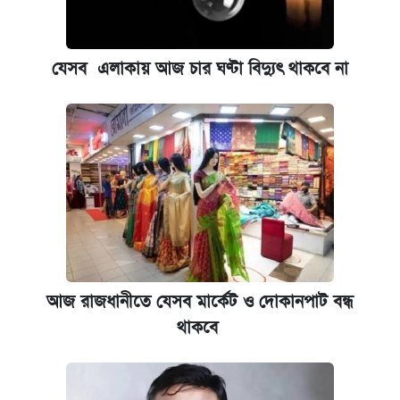
ঢাবির সূর্যসেন হলে সমকামিতার অভিযোগে দুইজন
আটক
যেসব এলাকায় আজ চার ঘণ্টা বিদ্যুৎ থাকবে না
ভাতা-উপবৃত্তির আবেদন শুরু, জেনে নিন পদ্ধতি
‘গুলশানের চামেলি’ তে যৌনকর্মীর দালাল অ্যাডলফ
খান
আজ শুক্রবার রাজধানীর যেসব মার্কেট-দোকানপাট
বন্ধ
নবম পে স্কেল বাস্তবায়ন চূড়ান্ত পর্যায়ে, যা জানালেন
আজ রাজধানীতে যেসব মার্কেট ও দোকানপাট বন্ধ
অর্থমন্ত্রী
থাকবে
যুক্তরাষ্ট্র থেকে আরও ২৩ বাংলাদেশিকে দেশে
ফেরত পাঠানো হলো