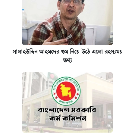
সালাহউদ্দিন আহমদের গুম নিয়ে উঠে এলো রহস্যময়
তথ্য