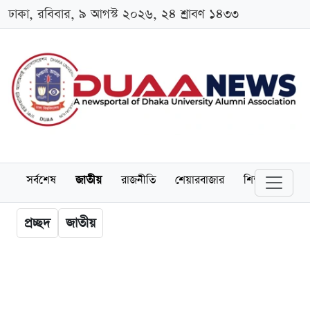
ঢাকা, রবিবার, ৯ আগস্ট ২০২৬, ২৪ শ্রাবণ ১৪৩৩
সর্বশেষ
জাতীয়
রাজনীতি
শেয়ারবাজার
শিক্ষা
বিশ্বব
প্রচ্ছদ
জাতীয়