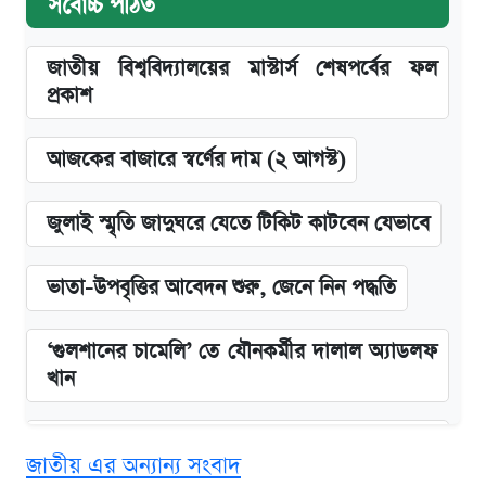
সর্বোচ্চ পঠিত
জাতীয় বিশ্ববিদ্যালয়ের মাস্টার্স শেষপর্বের ফল
প্রকাশ
আজকের বাজারে স্বর্ণের দাম (২ আগস্ট)
জুলাই স্মৃতি জাদুঘরে যেতে টিকিট কাটবেন যেভাবে
ভাতা-উপবৃত্তির আবেদন শুরু, জেনে নিন পদ্ধতি
‘গুলশানের চামেলি’ তে যৌনকর্মীর দালাল অ্যাডলফ
খান
এক ক্লিকে জেনে নিন আইফোন ১৮ প্রো ম্যাক্সের
জাতীয় এর অন্যান্য সংবাদ
দাম ও ফিচার