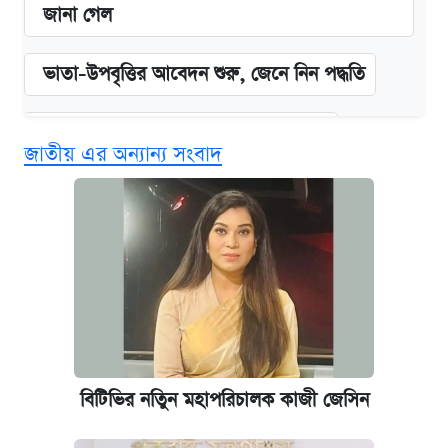
জানা গেল
ভাতা-উপবৃত্তির আবেদন শুরু, জেনে নিন পদ্ধতি
দেশের বাজারে ফের বেড়েছে সোনার দাম
জাতীয় এর অন্যান্য সংবাদ
‘গুলশানের চামেলি’ তে যৌনকর্মীর দালাল অ্যাডলফ
খান
আজ শুক্রবার রাজধানীর যেসব মার্কেট-দোকানপাট
বন্ধ
কবে শুরু হচ্ছে ঢাবির ভর্তি আবেদন, জানাল কর্তৃপক্ষ
বিটিভির নতিুন মহাপরিচালক কাজী জেসিন
আজকের বাজারে স্বর্ণের দাম (৪ আগস্ট)