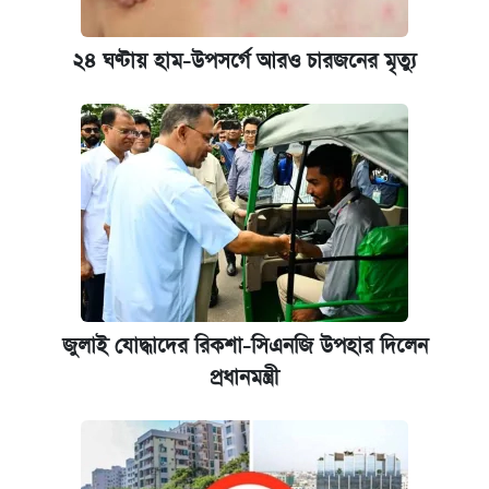
২৪ ঘণ্টায় হাম-উপসর্গে আরও চারজনের মৃত্যু
জুলাই যোদ্ধাদের রিকশা-সিএনজি উপহার দিলেন
প্রধানমন্ত্রী