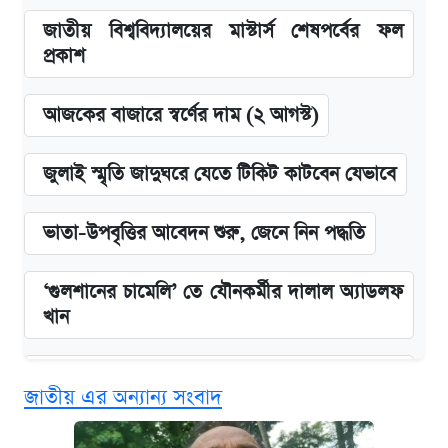
জাতীয় বিশ্ববিদ্যালয়ের মাস্টার্স শেষপর্বের ফল
প্রকাশ
আজকের বাজারে স্বর্ণের দাম (২ আগস্ট)
জুলাই স্মৃতি জাদুঘরে যেতে টিকিট কাটবেন যেভাবে
ভাতা-উপবৃত্তির আবেদন শুরু, জেনে নিন পদ্ধতি
‘গুলশানের চামেলি’ তে যৌনকর্মীর দালাল অ্যাডলফ
খান
এক ক্লিকে জেনে নিন আইফোন ১৮ প্রো ম্যাক্সের
জাতীয় এর অন্যান্য সংবাদ
দাম ও ফিচার