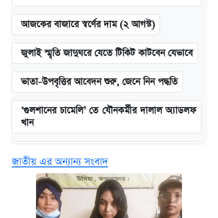
আজকের বাজারে স্বর্ণের দাম (২ আগস্ট)
জুলাই স্মৃতি জাদুঘরে যেতে টিকিট কাটবেন যেভাবে
ভাতা-উপবৃত্তির আবেদন শুরু, জেনে নিন পদ্ধতি
‘গুলশানের চামেলি’ তে যৌনকর্মীর দালাল অ্যাডলফ
খান
কবে শুরু হচ্ছে ঢাবির ভর্তি আবেদন, জানাল কর্তৃপক্ষ
জাতীয় এর অন্যান্য সংবাদ
এক ক্লিকে জেনে নিন আইফোন ১৮ প্রো ম্যাক্সের
দাম ও ফিচার