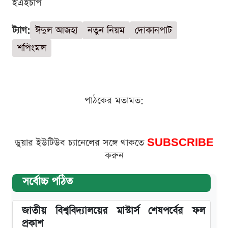
ইএইচপি
ট্যাগ:
ঈদুল আজহা
নতুন নিয়ম
দোকানপাট
শপিংমল
পাঠকের মতামত:
ডুয়ার ইউটিউব চ্যানেলের সঙ্গে থাকতে
SUBSCRIBE
করুন
সর্বোচ্চ পঠিত
জাতীয় বিশ্ববিদ্যালয়ের মাস্টার্স শেষপর্বের ফল
প্রকাশ