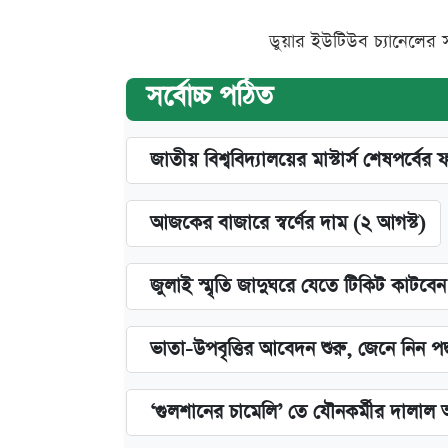
ডুয়ার ইউটিউব চ্যানেলের 
সর্বোচ্চ পঠিত
জাতীয় বিশ্ববিদ্যালয়ের মাস্টার্স শেষপর্বের 
আজকের বাজারে স্বর্ণের দাম (২ আগস্ট)
জুলাই স্মৃতি জাদুঘরে যেতে টিকিট কাটবে
ভাতা-উপবৃত্তির আবেদন শুরু, জেনে নিন পদ
‘গুলশানের চামেলি’ তে যৌনকর্মীর দালাল 