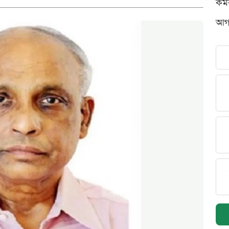
কর্
আগস