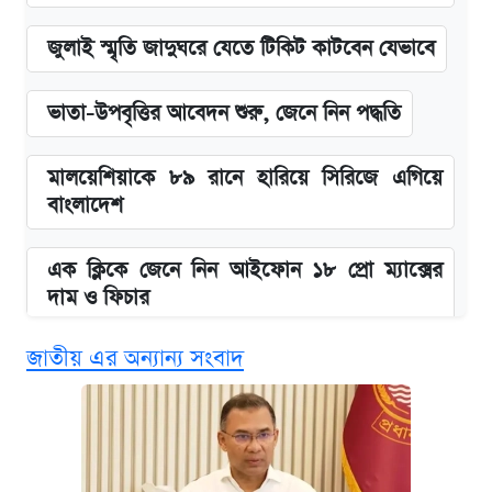
জুলাই স্মৃতি জাদুঘরে যেতে টিকিট কাটবেন যেভাবে
ভাতা-উপবৃত্তির আবেদন শুরু, জেনে নিন পদ্ধতি
মালয়েশিয়াকে ৮৯ রানে হারিয়ে সিরিজে এগিয়ে
বাংলাদেশ
এক ক্লিকে জেনে নিন আইফোন ১৮ প্রো ম্যাক্সের
দাম ও ফিচার
জাতীয় এর অন্যান্য সংবাদ
নবম জাতীয় পে-স্কেল নিয়ে সর্বশেষ যা জানা গেল
পাঁচ দপ্তরে নতুন সচিব নিয়োগ দিল সরকার