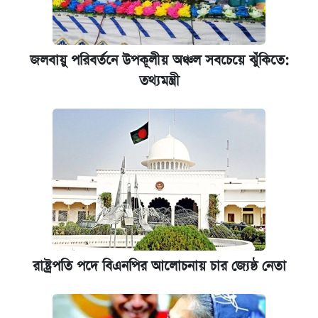
জলবায়ু পরিবর্তনে উপকূলীয় অঞ্চল সবচেয়ে ঝুঁকিতে:
তথ্যমন্ত্রী
রাষ্ট্রপতি পদে বিএনপির আলোচনায় চার জ্যেষ্ঠ নেতা