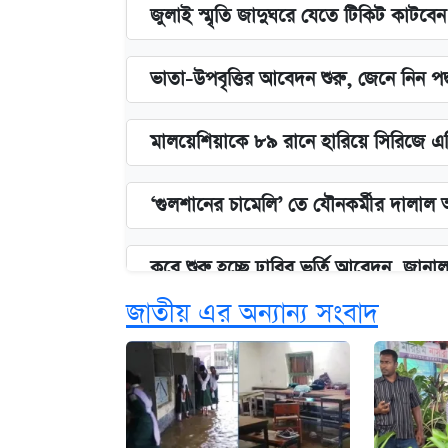
জুলাই স্মৃতি জাদুঘরে যেতে টিকিট কাটবে
ভাতা-উপবৃত্তির আবেদন শুরু, জেনে নিন পদ
মালয়েশিয়াকে ৮৯ রানে হারিয়ে সিরিজে এ
‘গুলশানের চামেলি’ তে যৌনকর্মীর দালাল 
কবে শুরু হচ্ছে ঢাবির ভর্তি আবেদন, জানাল 
জাতীয় এর অন্যান্য সংবাদ
এক ক্লিকে জেনে নিন আইফোন ১৮ প্রো ম্যা
নবম জাতীয় পে-স্কেল নিয়ে সর্বশেষ যা জা