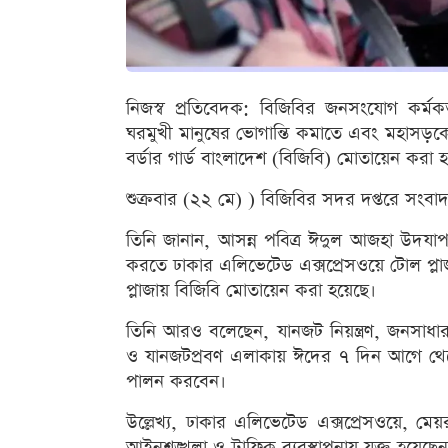
নিজস্ব প্রতিবেদক: বিজিবির জনসংযোগ কর্ম
ঘরমুখী মানুষের ভোগান্তি কমাতে এবং মহাসড়কে যান
বর্ডার গার্ড বাংলাদেশ (বিজিবি) মোতায়েন করা 
শুক্রবার (২২ মে) ) বিজিবির সদর দপ্তরে সংব
তিনি জানান, আসন্ন পবিত্র ঈদুল আজহা উদযাপন উ
করতে ঢাকার এলিভেটেড এক্সপ্রেসওয়ে টোল প্লাজ
প্লাজায় বিজিবি মোতায়েন করা হয়েছে।
তিনি আরও বলেছেন, যানজট নিয়ন্ত্রণ, জনসাধারণের
ও যানজটপ্রবণ এলাকায় ঈদের ৭ দিন আগে থেকে শ
পালন করবেন।
উল্লেখ্য, ঢাকার এলিভেটেড এক্সপ্রেসওয়ে, মে
আইনশৃঙ্খলা ও ট্রাফিক ব্যবস্থাপনায় যুক্ত হয়েছে