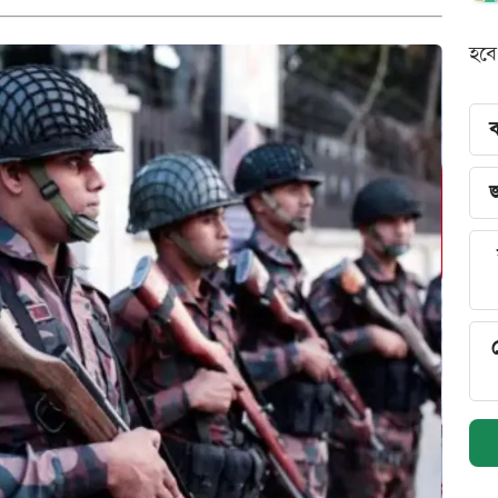
হবে
ব
জ