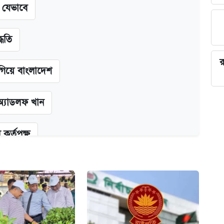
ন যেভাবে
্ধতি
র
গিয়ে বাংলাদেশ
অ্যাডলফ খান
কর্তৃপক্ষ
ক্সের দাম ও ফিচার
না গেল