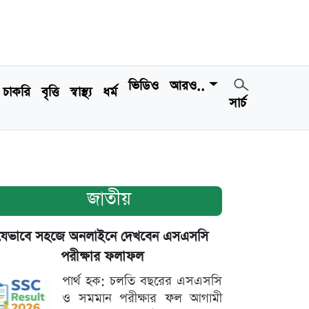
ভিডিও
আরও..
চাকরি
বৃত্তি
স্বাস্থ্য
ধর্ম
সার্চ
জাতীয়
যেভাবে সহজে অনলাইনে দেখবেন এসএসসি
পরীক্ষার ফলাফল
পার্থ হক: চলতি বছরের এসএসসি
ও সমমান পরীক্ষার ফল আগামী