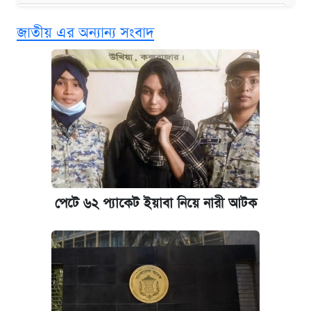
কবে শুরু হচ্ছে ঢাবির ভর্তি আবেদন, জানাল কর্তৃপক্ষ
জাতীয় এর অন্যান্য সংবাদ
এক ক্লিকে জেনে নিন আইফোন ১৮ প্রো ম্যাক্সের
দাম ও ফিচার
আজকের বাজারে স্বর্ণের দাম (৪ আগস্ট)
নবম জাতীয় পে-স্কেল নিয়ে সর্বশেষ যা জানা গেল
পাঁচ দপ্তরে নতুন সচিব নিয়োগ দিল সরকার
পেটে ৬২ প্যাকেট ইয়াবা নিয়ে নারী আটক
কবে হবে মেডিকেল ভর্তি পরীক্ষা, জানা গেল যা
আজকের বাজারে স্বর্ণ-রুপার দাম (৫ আগস্ট)