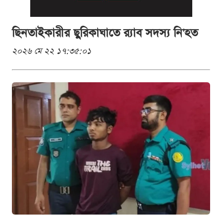
ছিনতাইকারীর ছুরিকাঘাতে র‍্যাব সদস্য নি'হত
২০২৬ মে ২২ ১৭:৩৫:০১