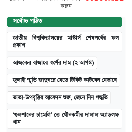
করুন
সর্বোচ্চ পঠিত
জাতীয় বিশ্ববিদ্যালয়ের মাস্টার্স শেষপর্বের ফল
প্রকাশ
আজকের বাজারে স্বর্ণের দাম (২ আগস্ট)
জুলাই স্মৃতি জাদুঘরে যেতে টিকিট কাটবেন যেভাবে
ভাতা-উপবৃত্তির আবেদন শুরু, জেনে নিন পদ্ধতি
‘গুলশানের চামেলি’ তে যৌনকর্মীর দালাল অ্যাডলফ
খান