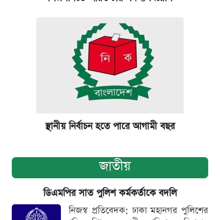
স্থানীয় নির্বাচন হতে পারে আগামী বছর
জাতীয়
ডিএমপির সাত পুলিশ কর্মকর্তাকে বদলি
নিজস্ব প্রতিবেদক: ঢাকা মহানগর পুলিশের