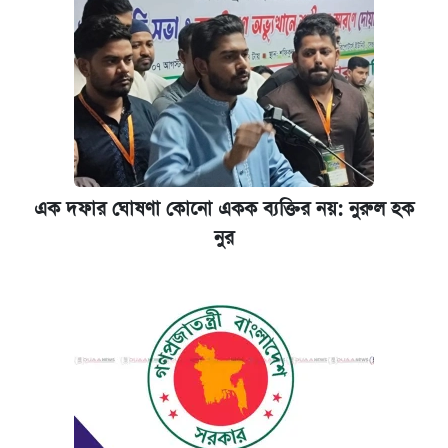
এক দফার ঘোষণা কোনো একক ব্যক্তির নয়: নুরুল হক
নুর