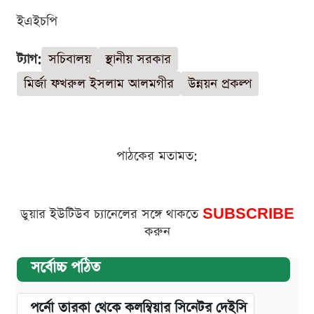
ইএইচপি
ট্যাগ:
সচিবালয়
স্থানীয় সরকার
মির্জা ফখরুল ইসলাম আলমগীর
উন্নয়ন প্রকল্প
পাঠকের মতামত:
ডুয়ার ইউটিউব চ্যানেলের সঙ্গে থাকতে
SUBSCRIBE
করুন
সর্বোচ্চ পঠিত
পর্নো তারকা থেকে কলম্বিয়ার সিনেটর দেইসি