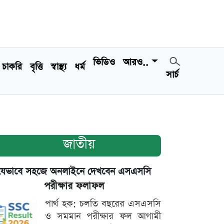
ভিডিও
আরও..
চাকরি
বৃত্তি
স্বাস্থ্য
ধর্ম
সার্চ
জাতীয়
যেভাবে সহজে অনলাইনে দেখবেন এসএসসি
পরীক্ষার ফলাফল
পার্থ হক: চলতি বছরের এসএসসি
ও সমমান পরীক্ষার ফল আগামী