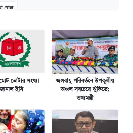
না গেল
ট)
ল যা
মোট ভোটার সংখ্যা
জলবায়ু পরিবর্তনে উপকূলীয়
জানাল ইসি
অঞ্চল সবচেয়ে ঝুঁকিতে:
তথ্যমন্ত্রী
ের বিরুদ্ধে ব্যবস্থা