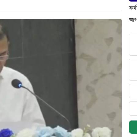
কর্
আগস