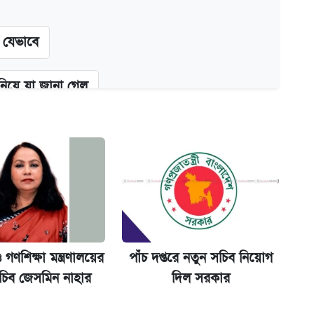
ন যেভাবে
 নিয়ে যা জানা গেল
২০০ টাকা ভাতা
্ধতি
 গণশিক্ষা মন্ত্রণালয়ের
পাঁচ দপ্তরে নতুন সচিব নিয়োগ
অ্যাডলফ খান
চিব জেসমিন নাহার
দিল সরকার
ানপাট বন্ধ