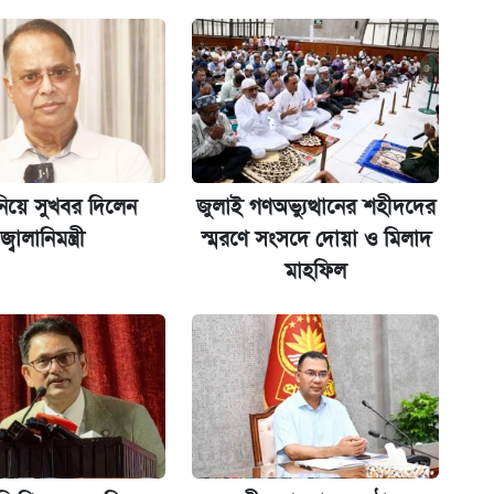
কর্তৃপক্ষ
নিয়ে সুখবর দিলেন
জুলাই গণঅভ্যুত্থানের শহীদদের
জ্বালানিমন্ত্রী
স্মরণে সংসদে দোয়া ও মিলাদ
না গেল
মাহফিল