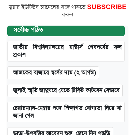
ডুয়ার ইউটিউব চ্যানেলের সঙ্গে থাকতে
SUBSCRIBE
করুন
সর্বোচ্চ পঠিত
জাতীয় বিশ্ববিদ্যালয়ের মাস্টার্স শেষপর্বের ফল
প্রকাশ
আজকের বাজারে স্বর্ণের দাম (২ আগস্ট)
জুলাই স্মৃতি জাদুঘরে যেতে টিকিট কাটবেন যেভাবে
চেয়ারম্যান-মেম্বার পদে শিক্ষাগত যোগ্যতা নিয়ে যা
জানা গেল
ভাতা-উপবৃত্তির আবেদন শুরু, জেনে নিন পদ্ধতি