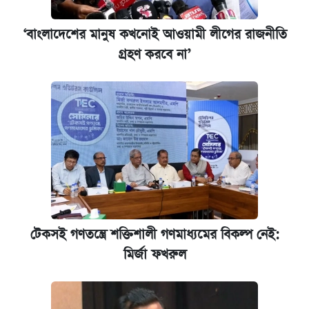
‘বাংলাদেশের মানুষ কখনোই আওয়ামী লীগের রাজনীতি
গ্রহণ করবে না’
টেকসই গণতন্ত্রে শক্তিশালী গণমাধ্যমের বিকল্প নেই:
মির্জা ফখরুল