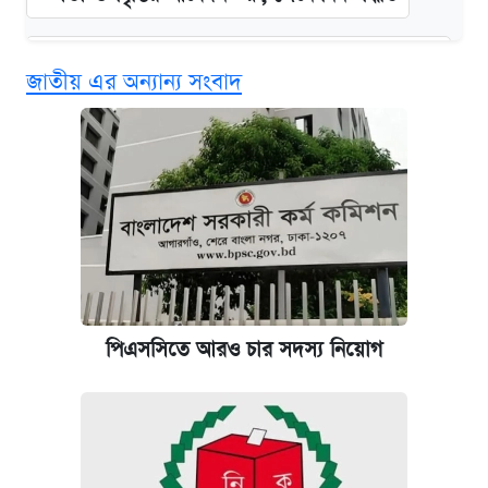
‘গুলশানের চামেলি’ তে যৌনকর্মীর দালাল অ্যাডলফ
জাতীয় এর অন্যান্য সংবাদ
খান
কবে শুরু হচ্ছে ঢাবির ভর্তি আবেদন, জানাল কর্তৃপক্ষ
এক ক্লিকে জেনে নিন আইফোন ১৮ প্রো ম্যাক্সের
দাম ও ফিচার
আজকের বাজারে স্বর্ণের দাম (৪ আগস্ট)
পিএসসিতে আরও চার সদস্য নিয়োগ
নবম জাতীয় পে-স্কেল নিয়ে সর্বশেষ যা জানা গেল
কবে হবে মেডিকেল ভর্তি পরীক্ষা, জানা গেল যা