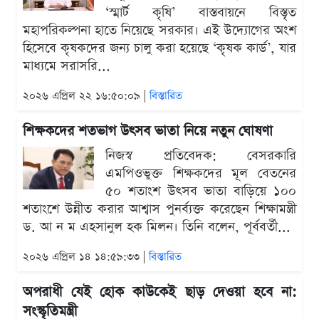
‘স্মার্ট কৃষি’ বাস্তবায়নে বিস্তৃত
মহাপরিকল্পনা হাতে নিয়েছে সরকার। এই উদ্যোগের অংশ
হিসেবে কৃষকদের জন্য চালু করা হয়েছে ‘কৃষক কার্ড’, যার
মাধ্যমে সরাসরি...
২০২৬ এপ্রিল ২২ ১৬:৫০:০৯ |
বিস্তারিত
শিক্ষকদের শতভাগ উৎসব ভাতা নিয়ে নতুন ঘোষণা
নিজস্ব প্রতিবেদক: বেসরকারি
এমপিওভুক্ত শিক্ষকদের মূল বেতনের
৫০ শতাংশ উৎসব ভাতা বাড়িয়ে ১০০
শতাংশে উন্নীত করার আশ্বাস পুনর্ব্যক্ত করেছেন শিক্ষামন্ত্রী
ড. আ ন ম এহসানুল হক মিলন। তিনি বলেন, পূর্ববর্তী...
২০২৬ এপ্রিল ১৪ ১৪:৫৯:৩৩ |
বিস্তারিত
অপরাধী যেই হোক কাউকেই ছাড় দেওয়া হবে না:
সংস্কৃতিমন্ত্রী