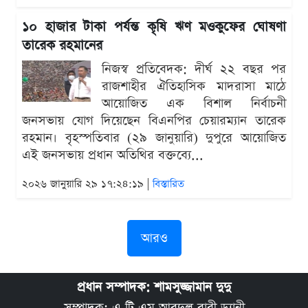
১০ হাজার টাকা পর্যন্ত কৃষি ঋণ মওকুফের ঘোষণা
তারেক রহমানের
নিজস্ব প্রতিবেদক: দীর্ঘ ২২ বছর পর
রাজশাহীর ঐতিহাসিক মাদরাসা মাঠে
আয়োজিত এক বিশাল নির্বাচনী
জনসভায় যোগ দিয়েছেন বিএনপির চেয়ারম্যান তারেক
রহমান। বৃহস্পতিবার (২৯ জানুয়ারি) দুপুরে আয়োজিত
এই জনসভায় প্রধান অতিথির বক্তব্যে...
২০২৬ জানুয়ারি ২৯ ১৭:২৪:১৯ |
বিস্তারিত
আরও
প্রধান সম্পাদক: শামসুজ্জামান দুদু
সম্পাদক: এ টি এম আবদুল বারী ড্যানী