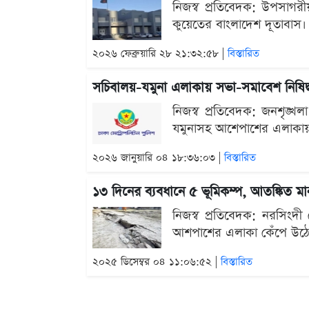
নিজস্ব প্রতিবেদক: উপসাগরীয়
কুয়েতের বাংলাদেশ দূতাবাস। 
২০২৬ ফেব্রুয়ারি ২৮ ২১:৩২:৫৮ |
বিস্তারিত
সচিবালয়-যমুনা এলাকায় সভা-সমাবেশ নিষিদ্
নিজস্ব প্রতিবেদক: জনশৃঙ্খল
যমুনাসহ আশেপাশের এলাকায় 
২০২৬ জানুয়ারি ০৪ ১৮:৩৬:০৩ |
বিস্তারিত
১৩ দিনের ব্যবধানে ৫ ভূমিকম্প, আতঙ্কিত মা
নিজস্ব প্রতিবেদক: নরসিংদী
আশপাশের এলাকা কেঁপে উঠেছে।
২০২৫ ডিসেম্বর ০৪ ১১:০৬:৫২ |
বিস্তারিত