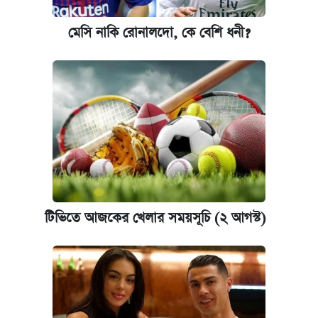
মেসি নাকি রোনালদো, কে বেশি ধনী?
টিভিতে আজকের খেলার সময়সূচি (২ আগস্ট)