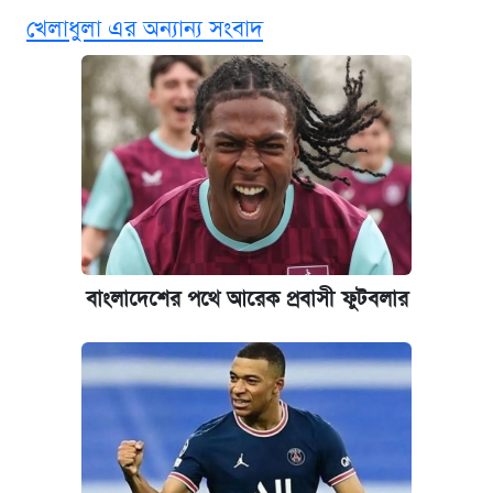
বিনামূল্যে এআই প্রশিক্ষণ, মিলবে দৈনিক ২০০ টাকা
খেলাধুলা এর অন্যান্য সংবাদ
ভাতা
ঢাবির সূর্যসেন হলে সমকামিতার অভিযোগে দুইজন
আটক
দেশের বাজারে ফের বেড়েছে সোনার দাম
‘গুলশানের চামেলি’ তে যৌনকর্মীর দালাল অ্যাডলফ
খান
বাংলাদেশের পথে আরেক প্রবাসী ফুটবলার
ভাতা-উপবৃত্তির আবেদন শুরু, জেনে নিন পদ্ধতি
আজ শুক্রবার রাজধানীর যেসব মার্কেট-দোকানপাট
বন্ধ