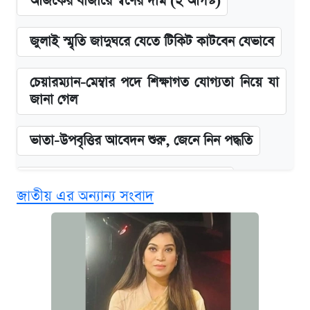
আজকের বাজারে স্বর্ণের দাম (২ আগস্ট)
জুলাই স্মৃতি জাদুঘরে যেতে টিকিট কাটবেন যেভাবে
চেয়ারম্যান-মেম্বার পদে শিক্ষাগত যোগ্যতা নিয়ে যা
জানা গেল
ভাতা-উপবৃত্তির আবেদন শুরু, জেনে নিন পদ্ধতি
দেশের বাজারে ফের বেড়েছে সোনার দাম
জাতীয় এর অন্যান্য সংবাদ
‘গুলশানের চামেলি’ তে যৌনকর্মীর দালাল অ্যাডলফ
খান
আজ শুক্রবার রাজধানীর যেসব মার্কেট-দোকানপাট
বন্ধ