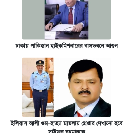
ঢাকায় পাকিস্তান হাইকমিশনারের বাসভবনে আগুন
ইলিয়াস আলী গুম-হ'ত্যা মামলায় গ্রেপ্তার দেখানো হবে
সাইফুর রহমানকে