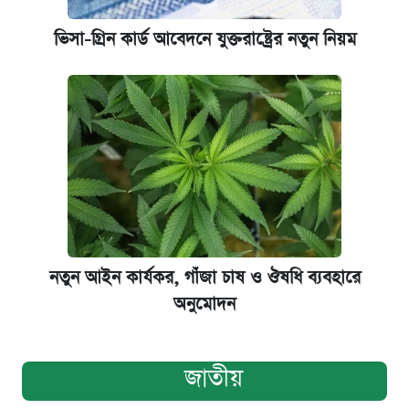
ভিসা-গ্রিন কার্ড আবেদনে যুক্তরাষ্ট্রের নতুন নিয়ম
নতুন আইন কার্যকর, গাঁজা চাষ ও ঔষধি ব্যবহারে
অনুমোদন
জাতীয়