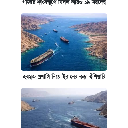
গাজার ধ্বংসস্তূপে মিলল আরও ১৯ মরদেহ
পাঁচ দপ্তরে নতুন সচিব নিয়োগ দিল সরকার
কবে হবে মেডিকেল ভর্তি পরীক্ষা, জানা গেল যা
আজকের বাজারে স্বর্ণের দাম (৪ আগস্ট)
রাষ্ট্রবিরোধী কর্মকাণ্ড: ঢাবির কয়েকজন শিক্ষকের
বিরুদ্ধে ব্যবস্থা
হরমুজ প্রণালি নিয়ে ইরানের কড়া হুঁশিয়ারি
আজকের বাজারে স্বর্ণের দাম (৬ আগস্ট)
কেমব্রিজ বিশ্ববিদ্যালয়ের এমবিএ স্কলারশিপে
আবেদন শুরু