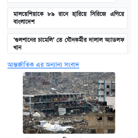
মালয়েশিয়াকে ৮৯ রানে হারিয়ে সিরিজে এগিয়ে
বাংলাদেশ
‘গুলশানের চামেলি’ তে যৌনকর্মীর দালাল অ্যাডলফ
খান
আন্তর্জাতিক এর অন্যান্য সংবাদ
এক ক্লিকে জেনে নিন আইফোন ১৮ প্রো ম্যাক্সের
দাম ও ফিচার
কবে শুরু হচ্ছে ঢাবির ভর্তি আবেদন, জানাল কর্তৃপক্ষ
নবম জাতীয় পে-স্কেল নিয়ে সর্বশেষ যা জানা গেল
আজকের বাজারে স্বর্ণ-রুপার দাম (৫ আগস্ট)