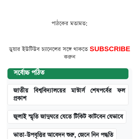
পাঠকের মতামত:
ডুয়ার ইউটিউব চ্যানেলের সঙ্গে থাকতে
SUBSCRIBE
করুন
সর্বোচ্চ পঠিত
জাতীয় বিশ্ববিদ্যালয়ের মাস্টার্স শেষপর্বের ফল
প্রকাশ
জুলাই স্মৃতি জাদুঘরে যেতে টিকিট কাটবেন যেভাবে
ভাতা-উপবৃত্তির আবেদন শুরু, জেনে নিন পদ্ধতি