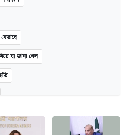
ন যেভাবে
 নিয়ে যা জানা গেল
্ধতি
অ্যাডলফ খান
ানপাট বন্ধ