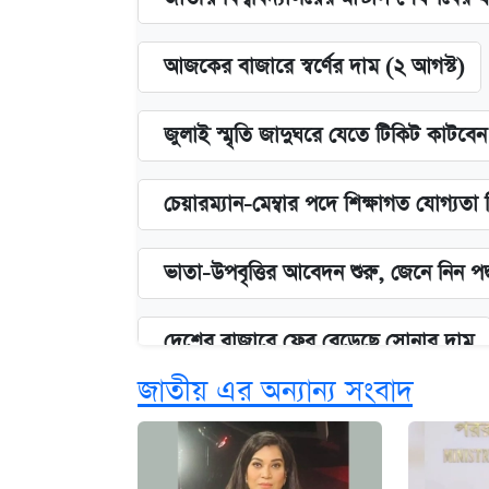
আজকের বাজারে স্বর্ণের দাম (২ আগস্ট)
জুলাই স্মৃতি জাদুঘরে যেতে টিকিট কাটবে
চেয়ারম্যান-মেম্বার পদে শিক্ষাগত যোগ্যতা
ভাতা-উপবৃত্তির আবেদন শুরু, জেনে নিন পদ
দেশের বাজারে ফের বেড়েছে সোনার দাম
জাতীয় এর অন্যান্য সংবাদ
‘গুলশানের চামেলি’ তে যৌনকর্মীর দালাল 
আজ শুক্রবার রাজধানীর যেসব মার্কেট-দোক