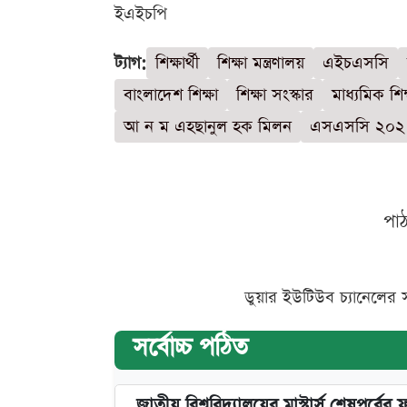
ইএইচপি
ট্যাগ:
শিক্ষার্থী
শিক্ষা মন্ত্রণালয়
এইচএসসি
বাংলাদেশ শিক্ষা
শিক্ষা সংস্কার
মাধ্যমিক শিক
আ ন ম এহছানুল হক মিলন
এসএসসি ২০২
পা
ডুয়ার ইউটিউব চ্যানেলের 
সর্বোচ্চ পঠিত
জাতীয় বিশ্ববিদ্যালয়ের মাস্টার্স শেষপর্বের 