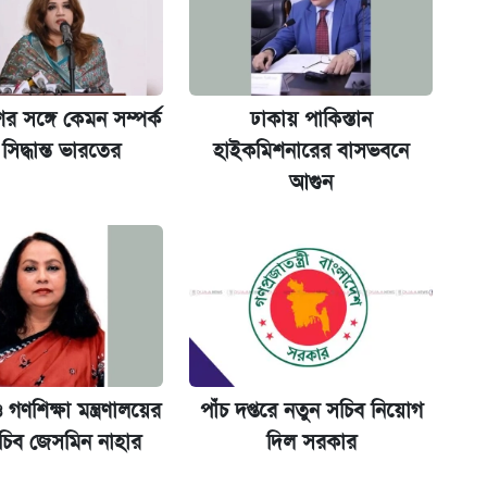
কর্তৃপক্ষ
র সঙ্গে কেমন সম্পর্ক
ঢাকায় পাকিস্তান
সিদ্ধান্ত ভারতের
হাইকমিশনারের বাসভবনে
আগুন
না গেল
ল যা
ক্সের দাম ও ফিচার
 গণশিক্ষা মন্ত্রণালয়ের
পাঁচ দপ্তরে নতুন সচিব নিয়োগ
চিব জেসমিন নাহার
দিল সরকার
ট)