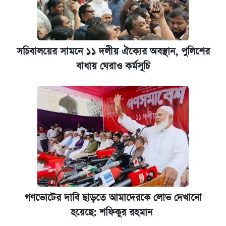
সচিবালয়ের সামনে ১১ দলীয় ঐক্যের অবস্থান, পুলিশের
বাধায় ঘেরাও কর্মসূচি
গণভোটের দাবি ছাড়তে আমাদেরকে লোভ দেখানো
হয়েছে: শফিকুর রহমান