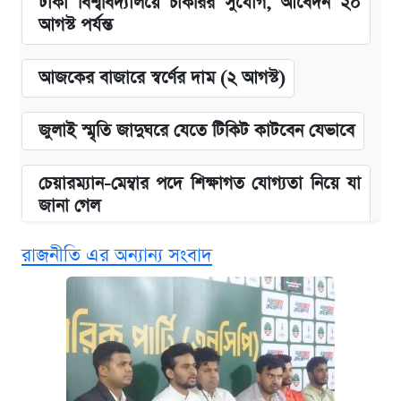
ঢাকা বিশ্ববিদ্যালয়ে চাকরির সুযোগ, আবেদন ২০
আগস্ট পর্যন্ত
আজকের বাজারে স্বর্ণের দাম (২ আগস্ট)
জুলাই স্মৃতি জাদুঘরে যেতে টিকিট কাটবেন যেভাবে
চেয়ারম্যান-মেম্বার পদে শিক্ষাগত যোগ্যতা নিয়ে যা
জানা গেল
রাজনীতি এর অন্যান্য সংবাদ
ভাতা-উপবৃত্তির আবেদন শুরু, জেনে নিন পদ্ধতি
দেশের বাজারে ফের বেড়েছে সোনার দাম
‘গুলশানের চামেলি’ তে যৌনকর্মীর দালাল অ্যাডলফ
খান