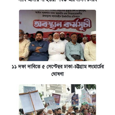
১১ দফা দাবিতে ৫ সেপ্টেম্বর ঢাকা-চট্টগ্রাম লংমার্চের
ঘোষণা