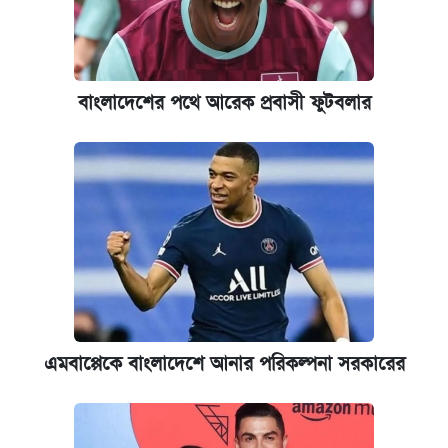
খান
আজ শুক্রবার রাজধানীর যেসব মার্কেট-দোকানপাট
বন্ধ
বাংলাদেশের পথে আরেক প্রবাসী ফুটবলার
কবে শুরু হচ্ছে ঢাবির ভর্তি আবেদন, জানাল কর্তৃপক্ষ
ইপিএস প্রকাশ করেছে ঢাকা ব্যাংক
আজকের বাজারে স্বর্ণের দাম (৪ আগস্ট)
কবে হবে মেডিকেল ভর্তি পরীক্ষা, জানা গেল যা
এমবাপ্পেকে বাংলাদেশে আনার পরিকল্পনা সরকারের
নবম জাতীয় পে-স্কেল নিয়ে সর্বশেষ যা জানা গেল
এক ক্লিকে জেনে নিন আইফোন ১৮ প্রো ম্যাক্সের