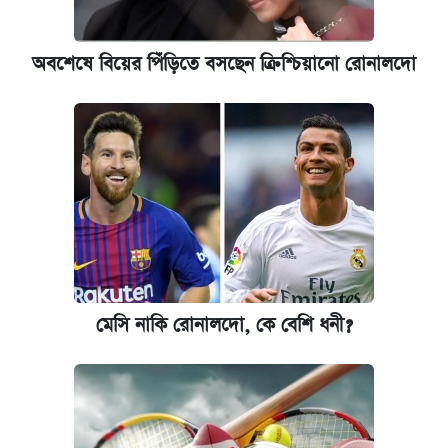
অবশেষে বিয়ের পিঁড়িতে বসছেন ক্রিশ্চিয়ানো রোনালদো
মেসি নাকি রোনালদো, কে বেশি ধনী?