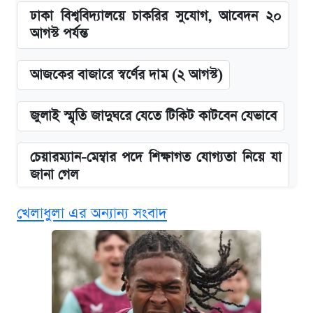
ঢাকা বিশ্ববিদ্যালয়ে চাকরির সুযোগ, আবেদন ২০
আগস্ট পর্যন্ত
আজকের বাজারে স্বর্ণের দাম (২ আগস্ট)
জুলাই স্মৃতি জাদুঘরে যেতে টিকিট কাটবেন যেভাবে
চেয়ারম্যান-মেম্বার পদে শিক্ষাগত যোগ্যতা নিয়ে যা
জানা গেল
খেলাধুলা এর অন্যান্য সংবাদ
ভাতা-উপবৃত্তির আবেদন শুরু, জেনে নিন পদ্ধতি
দেশের বাজারে ফের বেড়েছে সোনার দাম
‘গুলশানের চামেলি’ তে যৌনকর্মীর দালাল অ্যাডলফ