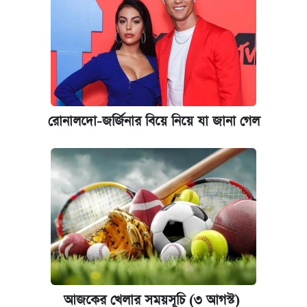
দাম ও ফিচার
রোনালদো-জর্জিনার বিয়ে নিয়ে যা জানা গেল
আজকের খেলার সময়সূচি (৩ আগস্ট)