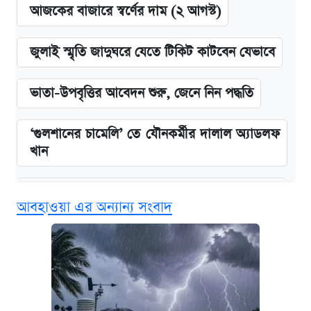
আজকের বাজারে স্বর্ণের দাম (২ আগস্ট)
জুলাই স্মৃতি জাদুঘরে যেতে টিকিট কাটবেন যেভাবে
ভাতা-উপবৃত্তির আবেদন শুরু, জেনে নিন পদ্ধতি
‘গুলশানের চামেলি’ তে যৌনকর্মীর দালাল অ্যাডলফ
খান
কবে শুরু হচ্ছে ঢাবির ভর্তি আবেদন, জানাল কর্তৃপক্ষ
আবহাওয়া এর অন্যান্য সংবাদ
এক ক্লিকে জেনে নিন আইফোন ১৮ প্রো ম্যাক্সের
দাম ও ফিচার
আজকের বাজারে স্বর্ণের দাম (৪ আগস্ট)