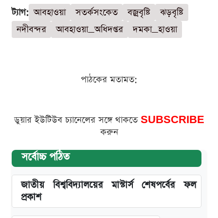
ট্যাগ:
আবহাওয়া
সতর্কসংকেত
বজ্রবৃষ্টি
ঝড়বৃষ্টি
নদীবন্দর
আবহাওয়া_অধিদপ্তর
দমকা_হাওয়া
পাঠকের মতামত:
ডুয়ার ইউটিউব চ্যানেলের সঙ্গে থাকতে
SUBSCRIBE
করুন
সর্বোচ্চ পঠিত
জাতীয় বিশ্ববিদ্যালয়ের মাস্টার্স শেষপর্বের ফল
প্রকাশ