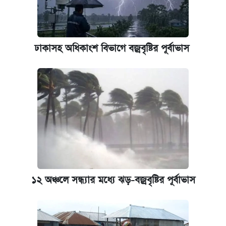
নবম জাতীয় পে-স্কেল নিয়ে সর্বশেষ যা জানা গেল
পাঁচ দপ্তরে নতুন সচিব নিয়োগ দিল সরকার
ঢাকাসহ অধিকাংশ বিভাগে বজ্রবৃষ্টির পূর্বাভাস
কবে হবে মেডিকেল ভর্তি পরীক্ষা, জানা গেল যা
আজকের বাজারে স্বর্ণ-রুপার দাম (৫ আগস্ট)
আজকের বাজারে স্বর্ণের দাম (৬ আগস্ট)
ঢাবি আইবিএর এক্সিকিউটিভ এমবিএতে ভর্তি শুরু,
আবেদন ১২ আগস্ট পর্যন্ত
১২ অঞ্চলে সন্ধ্যার মধ্যে ঝড়-বজ্রবৃষ্টির পূর্বাভাস
প্রতিষ্ঠান প্রধানদের ভাইভা শুরুর নির্দেশ শিক্ষামন্ত্রীর