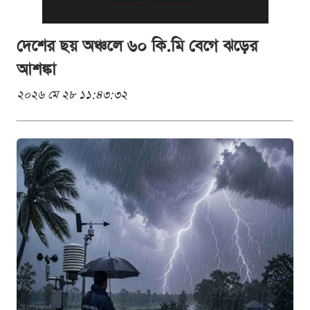
দেশের ছয় অঞ্চলে ৬০ কি.মি বেগে ঝড়ের
আশঙ্কা
২০২৬ মে ২৮ ১১:৪৩:৩২