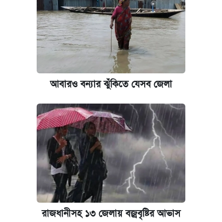
আবারও বন্যার ঝুঁকিতে যেসব জেলা
রাজধানীসহ ১৩ জেলায় বজ্রবৃষ্টির আভাস