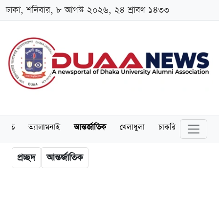
ঢাকা, শনিবার, ৮ আগস্ট ২০২৬, ২৪ শ্রাবণ ১৪৩৩
্থনীতি
অ্যালামনাই
আন্তর্জাতিক
খেলাধুলা
চাকরি
স্কলারশিপ
প্রচ্ছদ
আন্তর্জাতিক