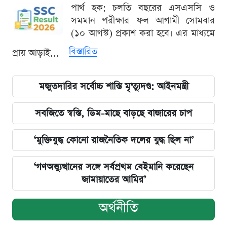
পার্থ হক: চলতি বছরের এসএসসি ও
সমমান পরীক্ষার ফল আগামী সোমবার
(১০ আগস্ট) প্রকাশ করা হবে। এর মাধ্যমে
বিস্তারিত
প্রায় আড়াই...
মজুতদারির সর্বোচ্চ শাস্তি মৃ'ত্যুদণ্ড: আইনমন্ত্রী
সবজিতে স্বস্তি, ডিম-মাছে বাড়ছে বাজারের চাপ
‘মুক্তিযুদ্ধ কোনো রাজনৈতিক দলের যুদ্ধ ছিল না’
‘গণঅভ্যুত্থানের সঙ্গে সর্বপ্রথম বেইমানি করেছেন
জামায়াতের আমির’
অর্থনীতি