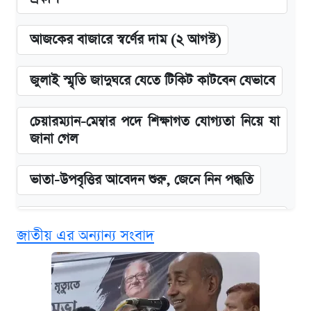
আজকের বাজারে স্বর্ণের দাম (২ আগস্ট)
জুলাই স্মৃতি জাদুঘরে যেতে টিকিট কাটবেন যেভাবে
চেয়ারম্যান-মেম্বার পদে শিক্ষাগত যোগ্যতা নিয়ে যা
জানা গেল
ভাতা-উপবৃত্তির আবেদন শুরু, জেনে নিন পদ্ধতি
‘গুলশানের চামেলি’ তে যৌনকর্মীর দালাল অ্যাডলফ
জাতীয় এর অন্যান্য সংবাদ
খান
কবে শুরু হচ্ছে ঢাবির ভর্তি আবেদন, জানাল কর্তৃপক্ষ