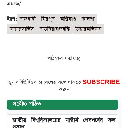
এমজে/
ট্যাগ:
রাজধানী
মিরপুর
অগ্নিকাণ্ড
কালশী
ফায়ারসার্ভিস
বাউনিয়াবাদবস্তি
উদ্ধারঅভিযান
পাঠকের মতামত:
ডুয়ার ইউটিউব চ্যানেলের সঙ্গে থাকতে
SUBSCRIBE
করুন
সর্বোচ্চ পঠিত
জাতীয় বিশ্ববিদ্যালয়ের মাস্টার্স শেষপর্বের ফল
প্রকাশ