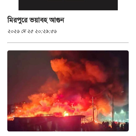
মিরপুরে ভয়াবহ আগুন
২০২৬ মে ২৫ ২০:২৯:৫৬