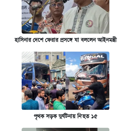
এক ক্লিকে জেনে নিন আইফোন ১৮ প্রো ম্যাক্সের
দাম ও ফিচার
আজকের বাজারে স্বর্ণের দাম (৪ আগস্ট)
হাসিনার দেশে ফেরার প্রসঙ্গে যা বললেন আইনমন্ত্রী
নবম জাতীয় পে-স্কেল নিয়ে সর্বশেষ যা জানা গেল
কবে হবে মেডিকেল ভর্তি পরীক্ষা, জানা গেল যা
আজকের বাজারে স্বর্ণ-রুপার দাম (৫ আগস্ট)
পাঁচ দপ্তরে নতুন সচিব নিয়োগ দিল সরকার
ঢাবি আইবিএর এক্সিকিউটিভ এমবিএতে ভর্তি শুরু,
পৃথক সড়ক দুর্ঘটনায় নি'হত ১৫
আবেদন ১২ আগস্ট পর্যন্ত