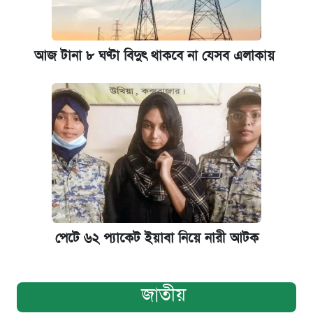
আজ টানা ৮ ঘণ্টা বিদুৎ থাকবে না যেসব এলাকায়
পেটে ৬২ প্যাকেট ইয়াবা নিয়ে নারী আটক
জাতীয়