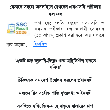
যেভাবে সহজে অনলাইনে দেখবেন এসএসসি পরীক্ষার
ফলাফল
পার্থ হক: চলতি বছরের এসএসসি ও
সমমান পরীক্ষার ফল আগামী সোমবার
(১০ আগস্ট) প্রকাশ করা হবে। এর মাধ্যমে
বিস্তারিত
প্রায় আড়াই...
‘একটি চক্র জ্বালানি-বিদ্যুৎ খাত অস্থিতিশীল করতে
সক্রিয়’
চিকিৎসক সমাবেশ উদ্বোধন করলেন প্রধানমন্ত্রী
মজুতদারির সর্বোচ্চ শাস্তি মৃ'ত্যুদণ্ড: আইনমন্ত্রী
সবজিতে স্বস্তি, ডিম-মাছে বাড়ছে বাজারের চাপ