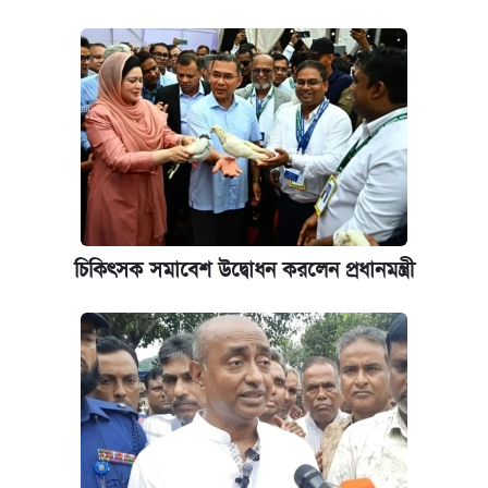
কবে হবে মেডিকেল ভর্তি পরীক্ষা, জানা গেল যা
পাঁচ দপ্তরে নতুন সচিব নিয়োগ দিল সরকার
রাষ্ট্রবিরোধী কর্মকাণ্ড: ঢাবির কয়েকজন শিক্ষকের
বিরুদ্ধে ব্যবস্থা
আজকের বাজারে স্বর্ণের দাম (৬ আগস্ট)
চিকিৎসক সমাবেশ উদ্বোধন করলেন প্রধানমন্ত্রী
কেমব্রিজ বিশ্ববিদ্যালয়ের এমবিএ স্কলারশিপে
আবেদন শুরু