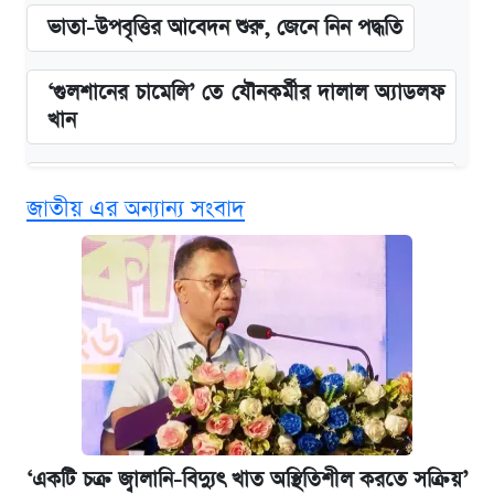
ভাতা-উপবৃত্তির আবেদন শুরু, জেনে নিন পদ্ধতি
‘গুলশানের চামেলি’ তে যৌনকর্মীর দালাল অ্যাডলফ
খান
এক ক্লিকে জেনে নিন আইফোন ১৮ প্রো ম্যাক্সের
জাতীয় এর অন্যান্য সংবাদ
দাম ও ফিচার
কবে শুরু হচ্ছে ঢাবির ভর্তি আবেদন, জানাল কর্তৃপক্ষ
নবম জাতীয় পে-স্কেল নিয়ে সর্বশেষ যা জানা গেল
আজকের বাজারে স্বর্ণের দাম (৪ আগস্ট)
আজকের বাজারে স্বর্ণ-রুপার দাম (৫ আগস্ট)
‘একটি চক্র জ্বালানি-বিদ্যুৎ খাত অস্থিতিশীল করতে সক্রিয়’