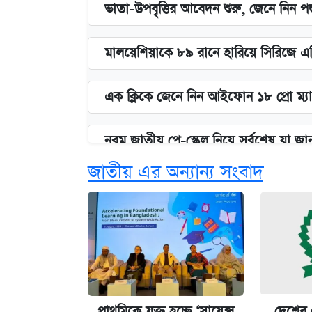
ভাতা-উপবৃত্তির আবেদন শুরু, জেনে নিন পদ
মালয়েশিয়াকে ৮৯ রানে হারিয়ে সিরিজে এ
এক ক্লিকে জেনে নিন আইফোন ১৮ প্রো ম্যা
নবম জাতীয় পে-স্কেল নিয়ে সর্বশেষ যা জা
জাতীয় এর অন্যান্য সংবাদ
পাঁচ দপ্তরে নতুন সচিব নিয়োগ দিল সরকার
আজকের বাজারে স্বর্ণ-রুপার দাম (৫ আগস্
কবে হবে মেডিকেল ভর্তি পরীক্ষা, জানা গে
প্রাথমিকে যুক্ত হচ্ছে ‘সায়েন্স
দেশের 