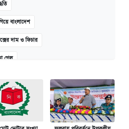
্ধতি
গিয়ে বাংলাদেশ
ক্সের দাম ও ফিচার
না গেল
ট)
ল যা
মোট ভোটার সংখ্যা
জলবায়ু পরিবর্তনে উপকূলীয়