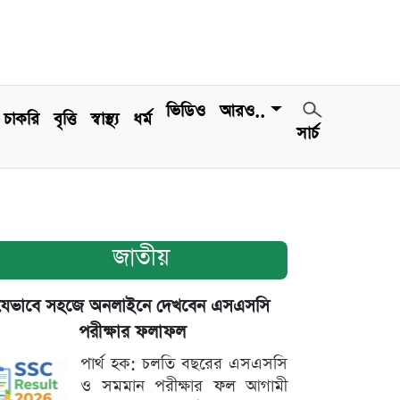
ভিডিও
আরও..
চাকরি
বৃত্তি
স্বাস্থ্য
ধর্ম
সার্চ
জাতীয়
যেভাবে সহজে অনলাইনে দেখবেন এসএসসি
পরীক্ষার ফলাফল
পার্থ হক: চলতি বছরের এসএসসি
ও সমমান পরীক্ষার ফল আগামী