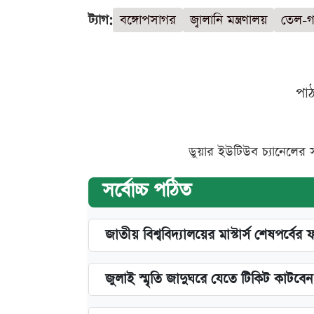
ট্যাগ:
বঙ্গোপসাগর
জ্বালানি মন্ত্রণালয়
তেল-গ্
পা
ডুয়ার ইউটিউব চ্যানেলের 
সর্বোচ্চ পঠিত
জাতীয় বিশ্ববিদ্যালয়ের মাস্টার্স শেষপর্বের 
জুলাই স্মৃতি জাদুঘরে যেতে টিকিট কাটবে