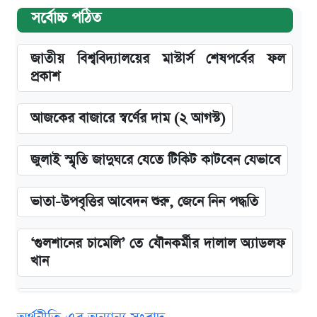
সর্বোচ্চ পঠিত
জাতীয় বিশ্ববিদ্যালয়ের মাস্টার্স শেষপর্বের ফল
প্রকাশ
আজকের বাজারে স্বর্ণের দাম (২ আগস্ট)
জুলাই স্মৃতি জাদুঘরে যেতে টিকিট কাটবেন যেভাবে
ভাতা-উপবৃত্তির আবেদন শুরু, জেনে নিন পদ্ধতি
‘গুলশানের চামেলি’ তে যৌনকর্মীর দালাল অ্যাডলফ
খান
এক ক্লিকে জেনে নিন আইফোন ১৮ প্রো ম্যাক্সের