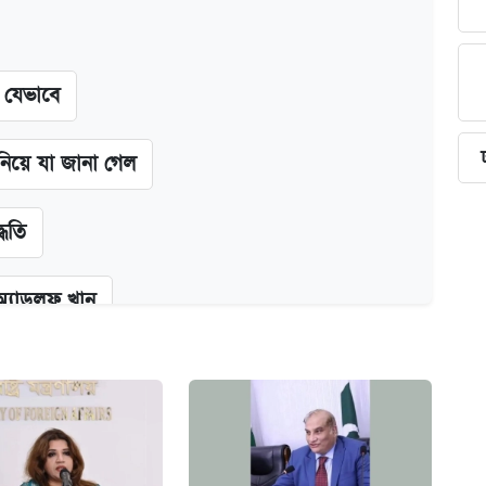
ন যেভাবে
 নিয়ে যা জানা গেল
্ধতি
অ্যাডলফ খান
কর্তৃপক্ষ
ক্সের দাম ও ফিচার