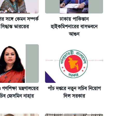
র সঙ্গে কেমন সম্পর্ক
ঢাকায় পাকিস্তান
না গেল
সিদ্ধান্ত ভারতের
হাইকমিশনারের বাসভবনে
আগুন
ল যা
ট)
মরিচের কেজি ৪০০
 গণশিক্ষা মন্ত্রণালয়ের
পাঁচ দপ্তরে নতুন সচিব নিয়োগ
চিব জেসমিন নাহার
দিল সরকার
মন্ত্রীর