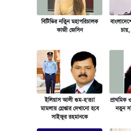
আজকের বাজারে স্বর্ণের দাম (৪ আগস্ট)
বিটিভির নতিুন মহাপরিচালক
বাংলাদেশে
নবম জাতীয় পে-স্কেল নিয়ে সর্বশেষ যা জা
কাজী জেসিন
চায়, 
কবে হবে মেডিকেল ভর্তি পরীক্ষা, জানা গে
পাঁচ দপ্তরে নতুন সচিব নিয়োগ দিল সরকার
আজকের বাজারে স্বর্ণ-রুপার দাম (৫ আগস্
টানা বৃষ্টির প্রভাবে সবজির বাজার চড়া, 
ইলিয়াস আলী গুম-হ'ত্যা
প্রাথমিক ও
মামলায় গ্রেপ্তার দেখানো হবে
নতুন স
প্রতিষ্ঠান প্রধানদের ভাইভা শুরুর নির্দেশ শিক্ষা
সাইফুর রহমানকে