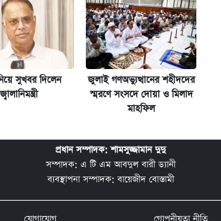
নিয়ে সুখবর দিলেন
জুলাই গণঅভ্যুত্থানের শহীদদের
জ্বালানিমন্ত্রী
স্মরণে সংসদে দোয়া ও মিলাদ
মাহফিল
প্রধান সম্পাদক: শামসুজ্জামান দুদু
সম্পাদক: এ টি এম আবদুল বারী ড্যানী
ব্যবস্থাপনা সম্পাদক: বায়েজীদ বোস্তামী
যোগাযোগ
গোপনীয়তা নীতি