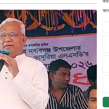
কর্
আগস