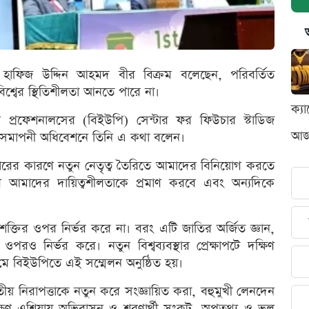
াফিজ উদ্দিন আহমদ বীর বিক্রম বলেছেন, পরিবর্তিত
বিশ্বের স্থিতিশীলতা আনতে পারে না।
ক্য
ব প্রফেশনালসের (বিইউপি) সেন্টার ফর ফিউচার স্টাডিজ
আজক
ের সমাপনী অধিবেশনে তিনি এ কথা বলেন।
িস্তারের কারণে নতুন নেতৃত্ব তৈরিতে আমাদের বিনিয়োগ করতে
ণে আমাদের দায়িত্বশীলতাকে প্রমাণ করবে এবং অন্যদিকে
ীণ শক্তির ওপর নির্ভর করে না। বরং এটি জাতির অর্জিত জ্ঞান,
 ওপরও নির্ভর করে। নতুন বিশ্বব্যবস্থার প্রেক্ষাপটে দক্ষিণ
 মে বিইউপিতে এই সম্মেলন অনুষ্ঠিত হয়।
য় নিরাপত্তাকে নতুন করে সংজ্ঞায়িত করা, বহুমুখী লেনদেন
ক্ষিণ এশিয়ায় অভিবাসন ও শরণার্থী সংকট, অপতথ্য ও ভুল