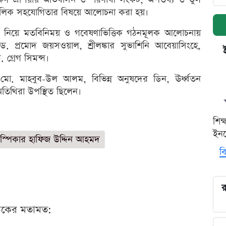
 আঞ্চলিক সহযোগিতার বিষয়ে আলোচনা করা হয়।
লেঞ্জ নিয়ে মতবিনিময় ও গবেষণাভিত্তিক গঠনমূলক আলোচনায়
ড. প্রমোদ জয়সওয়াল, শ্রীলঙ্কার সুভাশিনি আবেয়াসিংহে,
গ্রেগ সিমন্স।
 মো. মাহবুব-উল আলম, বিভিন্ন অনুষদের ডিন, ঊর্ধ্বতন
ত অতিথিরা উপস্থিত ছিলেন।
শিক
ইনক
স্পিকার হাফিজ উদ্দিন আহমদ
বি
র
ঠকের মতামত: