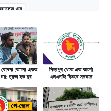
অ্যাডলফ খান
কর্তৃপক্ষ
ক্সের দাম ও ফিচার
 ঘোষণা কোনো একক
সিঙ্গাপুর থেকে এক কার্গো
না গেল
র নয়: নুরুল হক নুর
এলএনজি কিনবে সরকার
ল যা