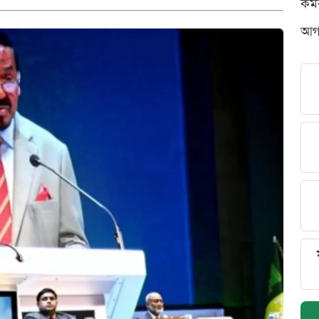
কর্
আগস