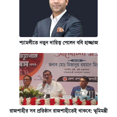
শ্যামলীতে নতুন দায়িত্ব পেলেন ববি হাজ্জাজ
রাজশাহীর সব প্রতিষ্ঠান রাজশাহীতেই থাকবে: ভূমিমন্ত্রী