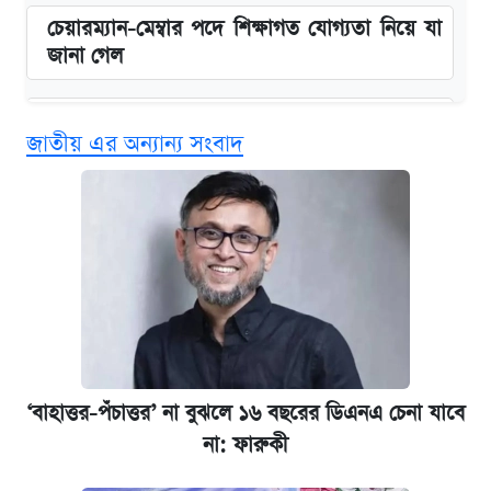
চেয়ারম্যান-মেম্বার পদে শিক্ষাগত যোগ্যতা নিয়ে যা
জানা গেল
বিনামূল্যে এআই প্রশিক্ষণ, মিলবে দৈনিক ২০০ টাকা
জাতীয় এর অন্যান্য সংবাদ
ভাতা
জুলাই স্মৃতি জাদুঘরে যেতে টিকিট কাটবেন যেভাবে
দেশের বাজারে ফের বেড়েছে সোনার দাম
ঢাবির সূর্যসেন হলে সমকামিতার অভিযোগে দুইজন
আটক
‘বাহাত্তর-পঁচাত্তর’ না বুঝলে ১৬ বছরের ডিএনএ চেনা যাবে
ভাতা-উপবৃত্তির আবেদন শুরু, জেনে নিন পদ্ধতি
না: ফারুকী