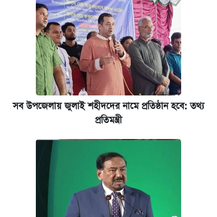
‘গুলশানের চামেলি’ তে যৌনকর্মীর দালাল অ্যাডলফ
খান
আজ শুক্রবার রাজধানীর যেসব মার্কেট-দোকানপাট
বন্ধ
যুক্তরাষ্ট্র থেকে আরও ২৩ বাংলাদেশিকে দেশে
ফেরত পাঠানো হলো
সব উপজেলায় জুলাই শহীদদের নামে প্রতিষ্ঠান হবে: তথ্য
প্রতিমন্ত্রী
নবম পে স্কেল বাস্তবায়ন চূড়ান্ত পর্যায়ে, যা জানালেন
অর্থমন্ত্রী
কবে শুরু হচ্ছে ঢাবির ভর্তি আবেদন, জানাল কর্তৃপক্ষ