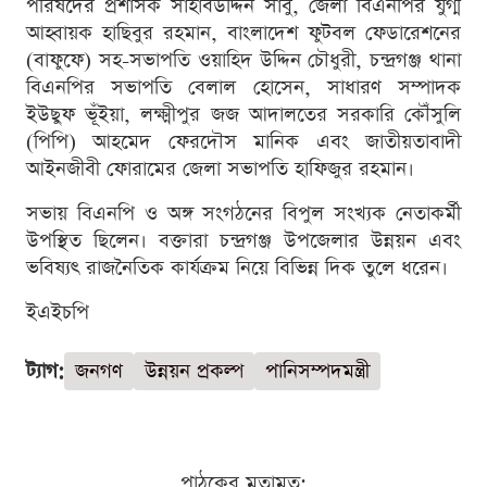
পরিষদের প্রশাসক সাহাবউদ্দিন সাবু, জেলা বিএনপির যুগ্ম
আহ্বায়ক হাছিবুর রহমান, বাংলাদেশ ফুটবল ফেডারেশনের
(বাফুফে) সহ-সভাপতি ওয়াহিদ উদ্দিন চৌধুরী, চন্দ্রগঞ্জ থানা
বিএনপির সভাপতি বেলাল হোসেন, সাধারণ সম্পাদক
ইউছুফ ভূঁইয়া, লক্ষ্মীপুর জজ আদালতের সরকারি কৌঁসুলি
(পিপি) আহমেদ ফেরদৌস মানিক এবং জাতীয়তাবাদী
আইনজীবী ফোরামের জেলা সভাপতি হাফিজুর রহমান।
সভায় বিএনপি ও অঙ্গ সংগঠনের বিপুল সংখ্যক নেতাকর্মী
উপস্থিত ছিলেন। বক্তারা চন্দ্রগঞ্জ উপজেলার উন্নয়ন এবং
ভবিষ্যৎ রাজনৈতিক কার্যক্রম নিয়ে বিভিন্ন দিক তুলে ধরেন।
ইএইচপি
ট্যাগ:
জনগণ
উন্নয়ন প্রকল্প
পানিসম্পদমন্ত্রী
পাঠকের মতামত: