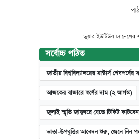
পা
ডুয়ার ইউটিউব চ্যানেলের 
সর্বোচ্চ পঠিত
জাতীয় বিশ্ববিদ্যালয়ের মাস্টার্স শেষপর্বের 
আজকের বাজারে স্বর্ণের দাম (২ আগস্ট)
জুলাই স্মৃতি জাদুঘরে যেতে টিকিট কাটবে
ভাতা-উপবৃত্তির আবেদন শুরু, জেনে নিন পদ