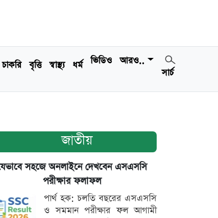
ভিডিও
আরও..
চাকরি
বৃত্তি
স্বাস্থ্য
ধর্ম
সার্চ
জাতীয়
যেভাবে সহজে অনলাইনে দেখবেন এসএসসি
পরীক্ষার ফলাফল
পার্থ হক: চলতি বছরের এসএসসি
ও সমমান পরীক্ষার ফল আগামী