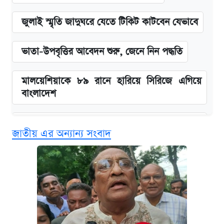
জুলাই স্মৃতি জাদুঘরে যেতে টিকিট কাটবেন যেভাবে
ভাতা-উপবৃত্তির আবেদন শুরু, জেনে নিন পদ্ধতি
মালয়েশিয়াকে ৮৯ রানে হারিয়ে সিরিজে এগিয়ে
বাংলাদেশ
‘গুলশানের চামেলি’ তে যৌনকর্মীর দালাল অ্যাডলফ
জাতীয় এর অন্যান্য সংবাদ
খান
এক ক্লিকে জেনে নিন আইফোন ১৮ প্রো ম্যাক্সের
দাম ও ফিচার
কবে শুরু হচ্ছে ঢাবির ভর্তি আবেদন, জানাল কর্তৃপক্ষ