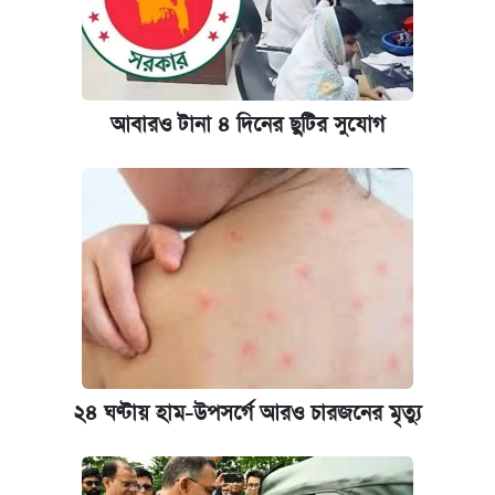
আবারও টানা ৪ দিনের ছুটির সুযোগ
২৪ ঘণ্টায় হাম-উপসর্গে আরও চারজনের মৃত্যু