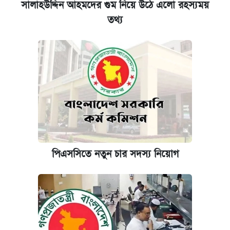
সালাহউদ্দিন আহমদের গুম নিয়ে উঠে এলো রহস্যময়
তথ্য
পিএসসিতে নতুন চার সদস্য নিয়োগ