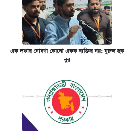
এক দফার ঘোষণা কোনো একক ব্যক্তির নয়: নুরুল হক
নুর