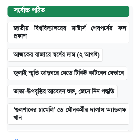
সর্বোচ্চ পঠিত
জাতীয় বিশ্ববিদ্যালয়ের মাস্টার্স শেষপর্বের ফল
প্রকাশ
আজকের বাজারে স্বর্ণের দাম (২ আগস্ট)
জুলাই স্মৃতি জাদুঘরে যেতে টিকিট কাটবেন যেভাবে
ভাতা-উপবৃত্তির আবেদন শুরু, জেনে নিন পদ্ধতি
‘গুলশানের চামেলি’ তে যৌনকর্মীর দালাল অ্যাডলফ
খান
কবে শুরু হচ্ছে ঢাবির ভর্তি আবেদন, জানাল কর্তৃপক্ষ