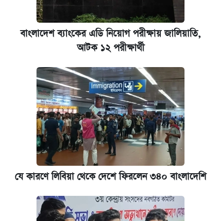
ঢাবি আইবিএর এক্সিকিউটিভ এমবিএতে ভর্তি শুরু,
আবেদন ১২ আগস্ট পর্যন্ত
বাংলাদেশ ব্যাংকের এডি নিয়োগ পরীক্ষায় জালিয়াতি,
আটক ১২ পরীক্ষার্থী
প্রতিষ্ঠান প্রধানদের ভাইভা শুরুর নির্দেশ শিক্ষামন্ত্রীর
যে কারণে লিবিয়া থেকে দেশে ফিরলেন ৩৪০ বাংলাদেশি