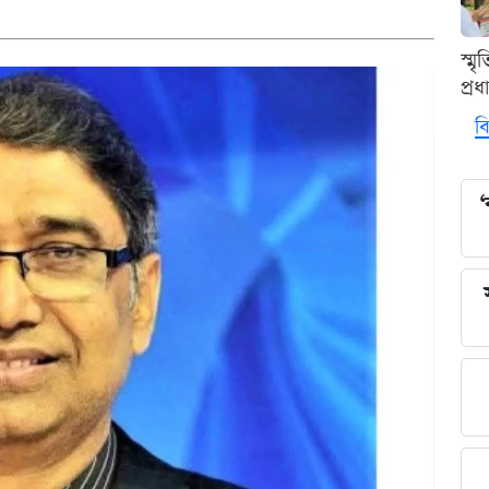
স্ম
প্র
বি
‘