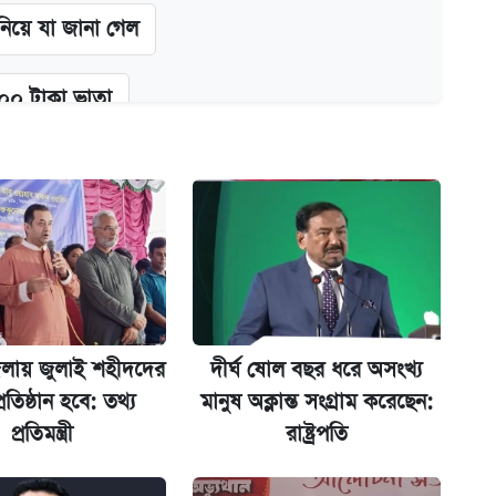
 নিয়ে যা জানা গেল
২০০ টাকা ভাতা
গে দুইজন আটক
অ্যাডলফ খান
লায় জুলাই শহীদদের
দীর্ঘ ষোল বছর ধরে অসংখ্য
্ধতি
্রতিষ্ঠান হবে: তথ্য
মানুষ অক্লান্ত সংগ্রাম করেছেন:
প্রতিমন্ত্রী
রাষ্ট্রপতি
ানপাট বন্ধ