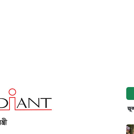
জুল
্রী