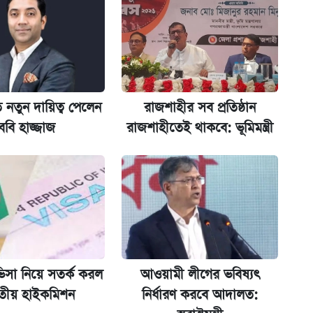
কর্তৃপক্ষ
জানালেন অর্থমন্ত্রী
ন যেভাবে
 নতুন দায়িত্ব পেলেন
রাজশাহীর সব প্রতিষ্ঠান
ববি হাজ্জাজ
রাজশাহীতেই থাকবে: ভূমিমন্ত্রী
 দেশে ফেরত পাঠানো হলো
ভিসা নিয়ে সতর্ক করল
আওয়ামী লীগের ভবিষ্যৎ
তীয় হাইকমিশন
নির্ধারণ করবে আদালত: