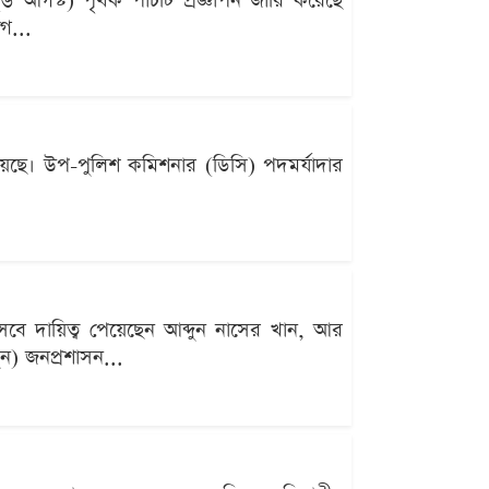
৬ আগস্ট) পৃথক পাঁচটি প্রজ্ঞাপন জারি করেছে
োগ...
হয়েছে। উপ-পুলিশ কমিশনার (ডিসি) পদমর্যাদার
িসেবে দায়িত্ব পেয়েছেন আব্দুন নাসের খান, আর
ুন) জনপ্রশাসন...