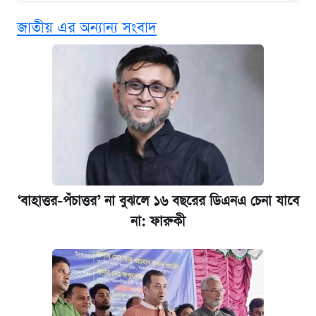
বিনামূল্যে এআই প্রশিক্ষণ, মিলবে দৈনিক ২০০ টাকা
জাতীয় এর অন্যান্য সংবাদ
ভাতা
ঢাবির সূর্যসেন হলে সমকামিতার অভিযোগে দুইজন
আটক
দেশের বাজারে ফের বেড়েছে সোনার দাম
‘গুলশানের চামেলি’ তে যৌনকর্মীর দালাল অ্যাডলফ
খান
‘বাহাত্তর-পঁচাত্তর’ না বুঝলে ১৬ বছরের ডিএনএ চেনা যাবে
না: ফারুকী
ভাতা-উপবৃত্তির আবেদন শুরু, জেনে নিন পদ্ধতি
আজ শুক্রবার রাজধানীর যেসব মার্কেট-দোকানপাট
বন্ধ