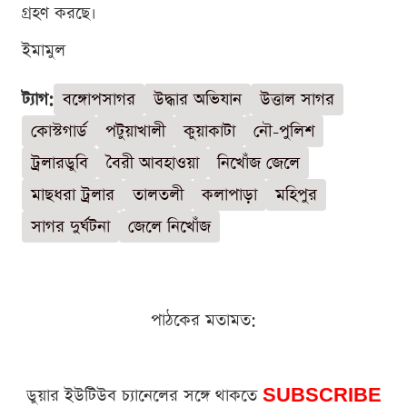
গ্রহণ করছে।
ইমামুল
ট্যাগ:
বঙ্গোপসাগর
উদ্ধার অভিযান
উত্তাল সাগর
কোস্টগার্ড
পটুয়াখালী
কুয়াকাটা
নৌ-পুলিশ
ট্রলারডুবি
বৈরী আবহাওয়া
নিখোঁজ জেলে
মাছধরা ট্রলার
তালতলী
কলাপাড়া
মহিপুর
সাগর দুর্ঘটনা
জেলে নিখোঁজ
পাঠকের মতামত:
ডুয়ার ইউটিউব চ্যানেলের সঙ্গে থাকতে
SUBSCRIBE