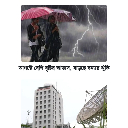
আগস্টে বেশি বৃষ্টির আভাস, বাড়ছে বন্যার ঝুঁকি