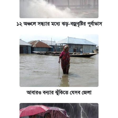
কবে হবে মেডিকেল ভর্তি পরীক্ষা, জানা গেল যা
১২ অঞ্চলে সন্ধ্যার মধ্যে ঝড়-বজ্রবৃষ্টির পূর্বাভাস
নবম জাতীয় পে-স্কেল নিয়ে সর্বশেষ যা জানা গেল
এক ক্লিকে জেনে নিন আইফোন ১৮ প্রো ম্যাক্সের
দাম ও ফিচার
আবারও বন্যার ঝুঁকিতে যেসব জেলা