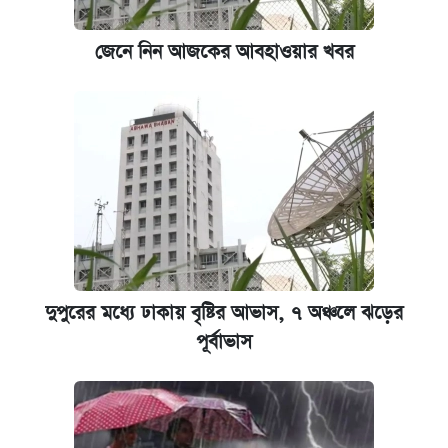
জেনে নিন আজকের আবহাওয়ার খবর
দুপুরের মধ্যে ঢাকায় বৃষ্টির আভাস, ৭ অঞ্চলে ঝড়ের
পূর্বাভাস