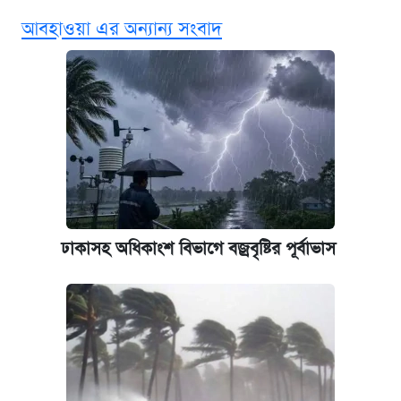
আবহাওয়া এর অন্যান্য সংবাদ
ভাতা-উপবৃত্তির আবেদন শুরু, জেনে নিন পদ্ধতি
দেশের বাজারে ফের বেড়েছে সোনার দাম
‘গুলশানের চামেলি’ তে যৌনকর্মীর দালাল অ্যাডলফ
খান
আজ শুক্রবার রাজধানীর যেসব মার্কেট-দোকানপাট
বন্ধ
ঢাকাসহ অধিকাংশ বিভাগে বজ্রবৃষ্টির পূর্বাভাস
কবে শুরু হচ্ছে ঢাবির ভর্তি আবেদন, জানাল কর্তৃপক্ষ
ইপিএস প্রকাশ করেছে ঢাকা ব্যাংক
আজকের বাজারে স্বর্ণের দাম (৪ আগস্ট)