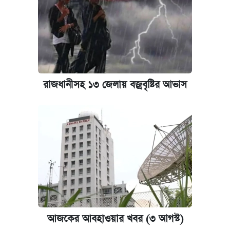
রাজধানীসহ ১৩ জেলায় বজ্রবৃষ্টির আভাস
আজকের আবহাওয়ার খবর (৩ আগস্ট)