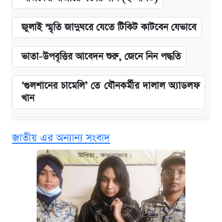
জুলাই স্মৃতি জাদুঘরে যেতে টিকিট কাটবেন যেভাবে
ভাতা-উপবৃত্তির আবেদন শুরু, জেনে নিন পদ্ধতি
‘গুলশানের চামেলি’ তে যৌনকর্মীর দালাল অ্যাডলফ
খান
কবে শুরু হচ্ছে ঢাবির ভর্তি আবেদন, জানাল কর্তৃপক্ষ
জাতীয় এর অন্যান্য সংবাদ
এক ক্লিকে জেনে নিন আইফোন ১৮ প্রো ম্যাক্সের
দাম ও ফিচার
আজকের বাজারে স্বর্ণের দাম (৪ আগস্ট)