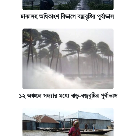
পাঁচ দপ্তরে নতুন সচিব নিয়োগ দিল সরকার
ঢাকাসহ অধিকাংশ বিভাগে বজ্রবৃষ্টির পূর্বাভাস
কবে হবে মেডিকেল ভর্তি পরীক্ষা, জানা গেল যা
আজকের বাজারে স্বর্ণ-রুপার দাম (৫ আগস্ট)
আজকের বাজারে স্বর্ণের দাম (৬ আগস্ট)
ঢাবি আইবিএর এক্সিকিউটিভ এমবিএতে ভর্তি শুরু,
আবেদন ১২ আগস্ট পর্যন্ত
১২ অঞ্চলে সন্ধ্যার মধ্যে ঝড়-বজ্রবৃষ্টির পূর্বাভাস
প্রতিষ্ঠান প্রধানদের ভাইভা শুরুর নির্দেশ শিক্ষামন্ত্রীর