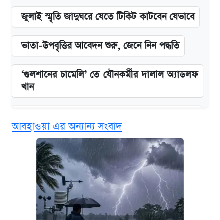
জুলাই স্মৃতি জাদুঘরে যেতে টিকিট কাটবেন যেভাবে
ভাতা-উপবৃত্তির আবেদন শুরু, জেনে নিন পদ্ধতি
‘গুলশানের চামেলি’ তে যৌনকর্মীর দালাল অ্যাডলফ
খান
কবে শুরু হচ্ছে ঢাবির ভর্তি আবেদন, জানাল কর্তৃপক্ষ
আবহাওয়া এর অন্যান্য সংবাদ
এক ক্লিকে জেনে নিন আইফোন ১৮ প্রো ম্যাক্সের
দাম ও ফিচার
আজকের বাজারে স্বর্ণের দাম (৪ আগস্ট)
নবম জাতীয় পে-স্কেল নিয়ে সর্বশেষ যা জানা গেল