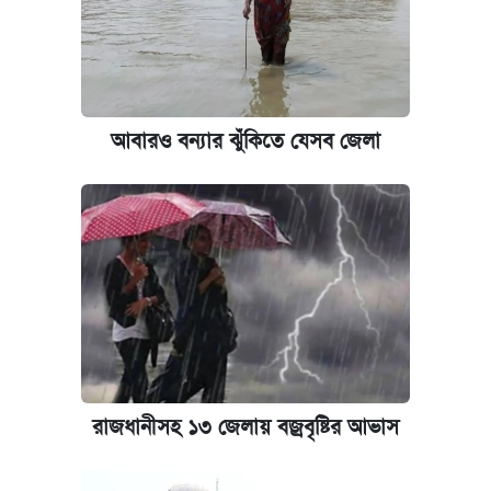
আবারও বন্যার ঝুঁকিতে যেসব জেলা
রাজধানীসহ ১৩ জেলায় বজ্রবৃষ্টির আভাস