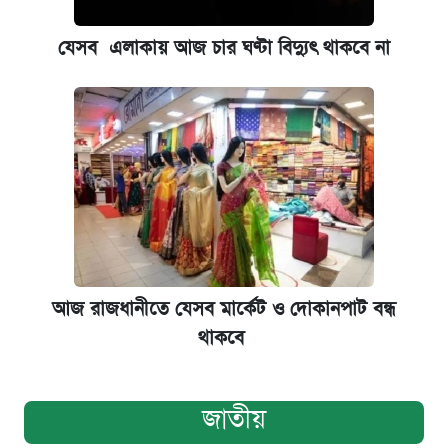
যেসব এলাকায় আজ চার ঘণ্টা বিদ্যুৎ থাকবে না
আজ রাজধানীতে যেসব মার্কেট ও দোকানপাট বন্ধ
থাকবে
জাতীয়