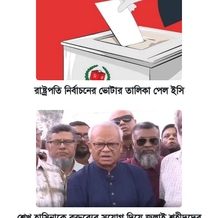
‘গুলশানের চামেলি’ তে যৌনকর্মীর দালাল অ্যাডলফ
খান
আজ শুক্রবার রাজধানীর যেসব মার্কেট-দোকানপাট
বন্ধ
কবে শুরু হচ্ছে ঢাবির ভর্তি আবেদন, জানাল কর্তৃপক্ষ
রাষ্ট্রপতি নির্বাচনের ভোটার তালিকা পেল ইসি
যুক্তরাষ্ট্র থেকে আরও ২৩ বাংলাদেশিকে দেশে
ফেরত পাঠানো হলো
ইপিএস প্রকাশ করেছে ঢাকা ব্যাংক