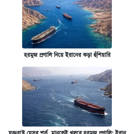
হরমুজ প্রণালি নিয়ে ইরানের কড়া হুঁশিয়ারি
যুক্তরাষ্ট্র যেসব শর্ত মানলেই খুলবে হরমুজ প্রণালি: ইরান