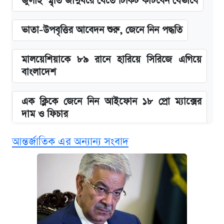
জুলাই স্মৃতি জাদুঘরে যেতে টিকিট কাটবেন যেভাবে
ভাতা-উপবৃত্তির আবেদন শুরু, জেনে নিন পদ্ধতি
মালয়েশিয়াকে ৮৯ রানে হারিয়ে সিরিজে এগিয়ে
বাংলাদেশ
এক ক্লিকে জেনে নিন আইফোন ১৮ প্রো ম্যাক্সের
দাম ও ফিচার
আন্তর্জাতিক এর অন্যান্য সংবাদ
নবম জাতীয় পে-স্কেল নিয়ে সর্বশেষ যা জানা গেল
পাঁচ দপ্তরে নতুন সচিব নিয়োগ দিল সরকার
আজকের বাজারে স্বর্ণ-রুপার দাম (৫ আগস্ট)