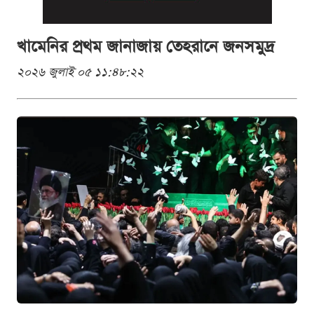
খামেনির প্রথম জানাজায় তেহরানে জনসমুদ্র
২০২৬ জুলাই ০৫ ১১:৪৮:২২