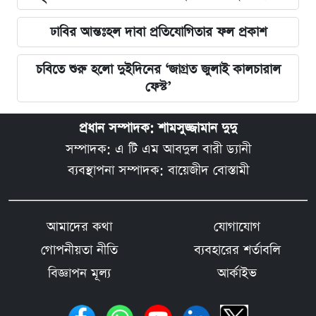
ঢাবির আন্তঃহল দাবা প্রতিযোগিতার ফল প্রকাশ
চবিতে শুরু হলো দুইদিনের ‘জাগ্রত জুলাই কালচারাল
ফেস্ট’
প্রধান সম্পাদক: শামসুজ্জামান দুদু
সম্পাদক: এ টি এম আবদুল বারী ড্যানী
ব্যবস্থাপনা সম্পাদক: বায়েজীদ বোস্তামী
আমাদের কথা
যোগাযোগ
গোপনীয়তা নীতি
ব্যবহারের শর্তাবলি
বিজ্ঞাপন মূল্য
আর্কাইভ