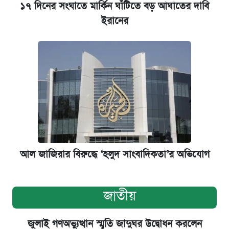
১৭ দিনের সংঘাতে মার্কিন ঘাঁটিতে বড় আঘাতের দাবি
ইরানের
আল জাজিরার বিরুদ্ধে ‘হলুদ সাংবাদিকতা’র অভিযোগ
জাতীয়
জুলাই গণঅভ্যুত্থান স্মৃতি জাদুঘর উদ্বোধন করলেন