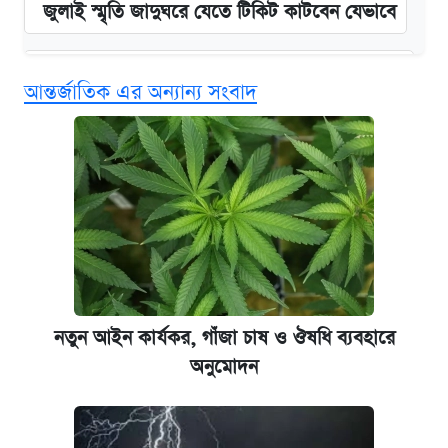
জুলাই স্মৃতি জাদুঘরে যেতে টিকিট কাটবেন যেভাবে
বিনামূল্যে এআই প্রশিক্ষণ, মিলবে দৈনিক ২০০ টাকা
আন্তর্জাতিক এর অন্যান্য সংবাদ
ভাতা
দেশের বাজারে ফের বেড়েছে সোনার দাম
ভাতা-উপবৃত্তির আবেদন শুরু, জেনে নিন পদ্ধতি
‘গুলশানের চামেলি’ তে যৌনকর্মীর দালাল অ্যাডলফ
খান
নতুন আইন কার্যকর, গাঁজা চাষ ও ঔষধি ব্যবহারে
আজ শুক্রবার রাজধানীর যেসব মার্কেট-দোকানপাট
অনুমোদন
বন্ধ
কবে শুরু হচ্ছে ঢাবির ভর্তি আবেদন, জানাল কর্তৃপক্ষ