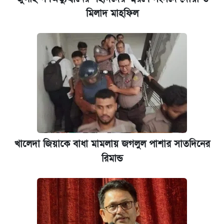
মিলাদ মাহফিল
খালেদা জিয়াকে বাধা মামলায় জগলুল পাশার সাতদিনের
রিমান্ড