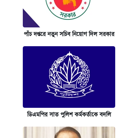
কবে শুরু হচ্ছে ঢাবির ভর্তি আবেদন, জানাল কর্তৃপক্ষ
ইপিএস প্রকাশ করেছে ঢাকা ব্যাংক
পাঁচ দপ্তরে নতুন সচিব নিয়োগ দিল সরকার
আজকের বাজারে স্বর্ণের দাম (৪ আগস্ট)
নবম জাতীয় পে-স্কেল নিয়ে সর্বশেষ যা জানা গেল
ডিএমপির সাত পুলিশ কর্মকর্তাকে বদলি