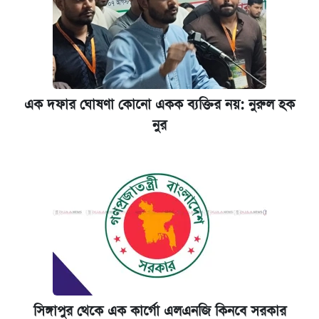
এক দফার ঘোষণা কোনো একক ব্যক্তির নয়: নুরুল হক
নুর
সিঙ্গাপুর থেকে এক কার্গো এলএনজি কিনবে সরকার