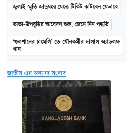
জুলাই স্মৃতি জাদুঘরে যেতে টিকিট কাটবেন যেভাবে
ভাতা-উপবৃত্তির আবেদন শুরু, জেনে নিন পদ্ধতি
‘গুলশানের চামেলি’ তে যৌনকর্মীর দালাল অ্যাডলফ
খান
কবে শুরু হচ্ছে ঢাবির ভর্তি আবেদন, জানাল কর্তৃপক্ষ
জাতীয় এর অন্যান্য সংবাদ
এক ক্লিকে জেনে নিন আইফোন ১৮ প্রো ম্যাক্সের
দাম ও ফিচার
আজকের বাজারে স্বর্ণের দাম (৪ আগস্ট)
নবম জাতীয় পে-স্কেল নিয়ে সর্বশেষ যা জানা গেল