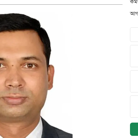
কর্
আগস