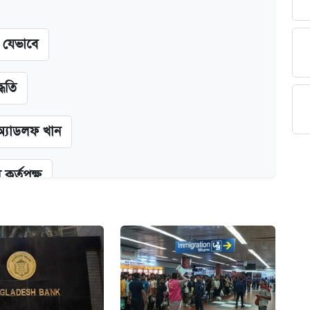
ন যেভাবে
্ধতি
অ্যাডলফ খান
কর্তৃপক্ষ
ক্সের দাম ও ফিচার
না গেল