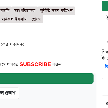
বদলি
মহাপরিচালক
দুর্নীতি দমন কমিশন
দ মনিরুল ইসলাম
প্রেষণ
ঠকের মতামত:
শিক
ইনক
সঙ্গে থাকতে
SUBSCRIBE
করুন
বি
ফল প্রকাশ
র