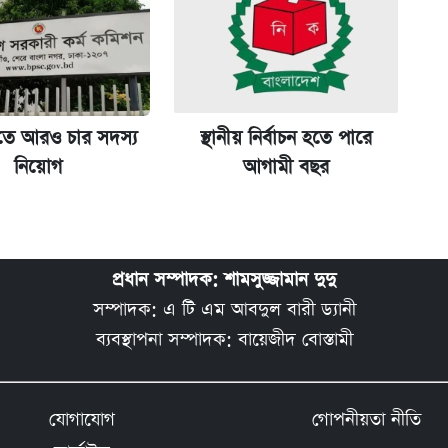
তে আরও চার সদস্য
স্থানীয় নির্বাচন হতে পারে
নিয়োগ
আগামী বছর
প্রধান সম্পাদক: শামসুজ্জামান দুদু
সম্পাদক: এ টি এম আবদুল বারী ড্যানী
ব্যবস্থাপনা সম্পাদক: বায়েজীদ বোস্তামী
যোগাযোগ
গোপনীয়তা নীতি