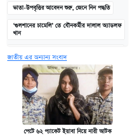
ভাতা-উপবৃত্তির আবেদন শুরু, জেনে নিন পদ্ধতি
‘গুলশানের চামেলি’ তে যৌনকর্মীর দালাল অ্যাডলফ
খান
কবে শুরু হচ্ছে ঢাবির ভর্তি আবেদন, জানাল কর্তৃপক্ষ
জাতীয় এর অন্যান্য সংবাদ
এক ক্লিকে জেনে নিন আইফোন ১৮ প্রো ম্যাক্সের
দাম ও ফিচার
আজকের বাজারে স্বর্ণের দাম (৪ আগস্ট)
নবম জাতীয় পে-স্কেল নিয়ে সর্বশেষ যা জানা গেল
পাঁচ দপ্তরে নতুন সচিব নিয়োগ দিল সরকার
পেটে ৬২ প্যাকেট ইয়াবা নিয়ে নারী আটক