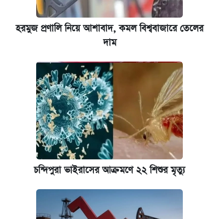
হরমুজ প্রণালি নিয়ে আশাবাদ, কমল বিশ্ববাজারে তেলের
দাম
চন্দিপুরা ভাইরাসের আক্রমণে ২২ শিশুর মৃত্যু