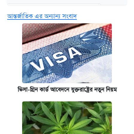
দেশের বাজারে ফের বেড়েছে সোনার দাম
আন্তর্জাতিক এর অন্যান্য সংবাদ
‘গুলশানের চামেলি’ তে যৌনকর্মীর দালাল অ্যাডলফ
খান
আজ শুক্রবার রাজধানীর যেসব মার্কেট-দোকানপাট
বন্ধ
কবে শুরু হচ্ছে ঢাবির ভর্তি আবেদন, জানাল কর্তৃপক্ষ
ভিসা-গ্রিন কার্ড আবেদনে যুক্তরাষ্ট্রের নতুন নিয়ম
আজকের বাজারে স্বর্ণের দাম (৪ আগস্ট)
নবম জাতীয় পে-স্কেল নিয়ে সর্বশেষ যা জানা গেল
ইপিএস প্রকাশ করেছে ঢাকা ব্যাংক