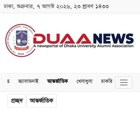
ঢাকা, শুক্রবার, ৭ আগস্ট ২০২৬, ২৩ শ্রাবণ ১৪৩৩
্থনীতি
অ্যালামনাই
আন্তর্জাতিক
খেলাধুলা
চাকরি
স্কলারশিপ
প্রচ্ছদ
আন্তর্জাতিক