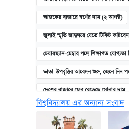
আজকের বাজারে স্বর্ণের দাম (২ আগস্ট)
জুলাই স্মৃতি জাদুঘরে যেতে টিকিট কাটবে
চেয়ারম্যান-মেম্বার পদে শিক্ষাগত যোগ্যতা
ভাতা-উপবৃত্তির আবেদন শুরু, জেনে নিন পদ
দেশের বাজারে ফের বেড়েছে সোনার দাম
বিশ্ববিদ্যালয় এর অন্যান্য সংবাদ
‘গুলশানের চামেলি’ তে যৌনকর্মীর দালাল 
আজ শুক্রবার রাজধানীর যেসব মার্কেট-দোক