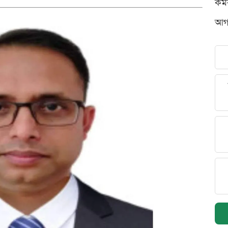
কর্
আগস