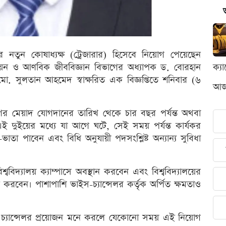
টির নতুন কোষাধ্যক্ষ (ট্রেজারার) হিসেবে নিয়োগ পেয়েছেন
রসায়ন ও আণবিক জীববিজ্ঞান বিভাগের অধ্যাপক ড. বোরহান
ক্য
মো. সুলতান আহমেদ স্বাক্ষরিত এক বিজ্ঞপ্তিতে শনিবার (৬
আজক
য়োগের মেয়াদ যোগদানের তারিখ থেকে চার বছর পর্যন্ত অথবা
এই দুইয়ের মধ্যে যা আগে ঘটে, সেই সময় পর্যন্ত কার্যকর
া পাবেন এবং বিধি অনুযায়ী পদসংশ্লিষ্ট অন্যান্য সুবিধা
শ্ববিদ্যালয় ক্যাম্পাসে অবস্থান করবেন এবং বিশ্ববিদ্যালয়ের
 করবেন। পাশাপাশি ভাইস-চ্যান্সেলর কর্তৃক অর্পিত ক্ষমতাও
তি ও চ্যান্সেলর প্রয়োজন মনে করলে যেকোনো সময় এই নিয়োগ