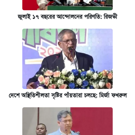
জুলাই ১৭ বছরের আন্দোলনের পরিণতি: রিজভী
দেশে অস্থিতিশীলতা সৃষ্টির পাঁয়তারা চলছে: মির্জা ফখরুল