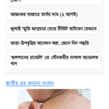
প্রকাশ
আজকের বাজারে স্বর্ণের দাম (২ আগস্ট)
জুলাই স্মৃতি জাদুঘরে যেতে টিকিট কাটবেন যেভাবে
ভাতা-উপবৃত্তির আবেদন শুরু, জেনে নিন পদ্ধতি
‘গুলশানের চামেলি’ তে যৌনকর্মীর দালাল অ্যাডলফ
খান
এক ক্লিকে জেনে নিন আইফোন ১৮ প্রো ম্যাক্সের
জাতীয় এর অন্যান্য সংবাদ
দাম ও ফিচার
কবে শুরু হচ্ছে ঢাবির ভর্তি আবেদন, জানাল কর্তৃপক্ষ