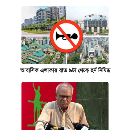
কেমব্রিজ বিশ্ববিদ্যালয়ের এমবিএ স্কলারশিপে
আবেদন শুরু
আবাসিক এলাকায় রাত ৯টা থেকে হর্ন নিষিদ্ধ